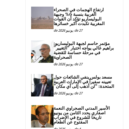
ارتفاع الهجمات في الصحراء
الغربية بنسبة 6% وجبهة
البوليساريو تؤكد أن القوات
المغربية تكبدت أكبر خسائرها
27 de يونيو de 2026
مؤتمر حاسم لجبهة البوليساريو:
براهيم غالي يواجه اختبار “التغيير”
في مرحلة حساسة للقضية
الصحراوية
27 de يونيو de 2026
مسعد بولس ينفي الشائعات حول
تعيينه سفيراً في الإمارات العربية
المتحدة: “لن أذهب إلى أي مكان”
27 de يونيو de 2026
الأسير المدني الصحراوي النعمة
اصفاري يحدد الثامن من يونيو
تاريخا للشروع في الإضراب
المفتوح عن الطعام
4 de يونيو de 2026