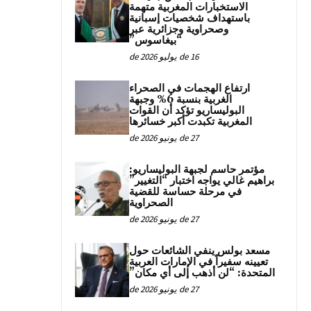
الاستخبارات المغربية متهمة
باستهداف شخصيات إسبانية
وصحراوية وجزائرية عبر
“بيغاسوس”
16 de يوليو de 2026
ارتفاع الهجمات في الصحراء
الغربية بنسبة 6% وجبهة
البوليساريو تؤكد أن القوات
المغربية تكبدت أكبر خسائرها
27 de يونيو de 2026
مؤتمر حاسم لجبهة البوليساريو:
براهيم غالي يواجه اختبار “التغيير”
في مرحلة حساسة للقضية
الصحراوية
27 de يونيو de 2026
مسعد بولس ينفي الشائعات حول
تعيينه سفيراً في الإمارات العربية
المتحدة: “لن أذهب إلى أي مكان”
27 de يونيو de 2026