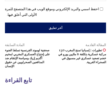
احفظ اسمي والبريد الإلكتروني وموقع الويب في هذا المتصفح للمرة
الأولى التي أعلق فيها.
المقالة القادمة
المادة السابقة
تطورات | إسبانيا تمنح المغرب 130
صحفية لوموند الفرنسية تسلط الضوء
مركبة عسكرية بتكلفة 8 ملايين يورو في
على إجتياح العسكري المغربي لمخيم
خضم تصعيد عسكري غير مسبوق في
أگديم إزيك وسياسة الإنتقام ضد
الصحراء الغربية.
المدافعين الصحراويين عن حقوق
الإنسان
تابع القراءة