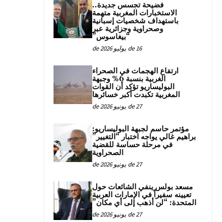
فضيحة تجسس جديدة..
الاستخبارات المغربية متهمة
باستهداف شخصيات إسبانية
وصحراوية وجزائرية عبر
“بيغاسوس”
16 de يوليو de 2026
ارتفاع الهجمات في الصحراء
الغربية بنسبة 6% وجبهة
البوليساريو تؤكد أن القوات
المغربية تكبدت أكبر خسائرها
27 de يونيو de 2026
مؤتمر حاسم لجبهة البوليساريو:
براهيم غالي يواجه اختبار “التغيير”
في مرحلة حساسة للقضية
الصحراوية
27 de يونيو de 2026
مسعد بولس ينفي الشائعات حول
تعيينه سفيراً في الإمارات العربية
المتحدة: “لن أذهب إلى أي مكان”
27 de يونيو de 2026