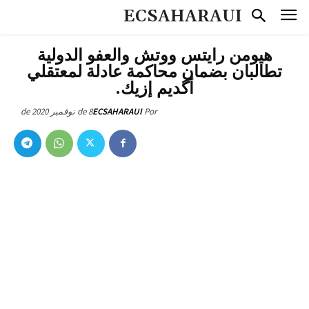
ECSAHARAUI
هيومن رايتس ووتش والعفو الدولية
تطالبان بضمان محاكمة عادلة لمعتقلي
أگديم إزيك.
8 de نوفمبر de 2020
ECSAHARAUI
Por