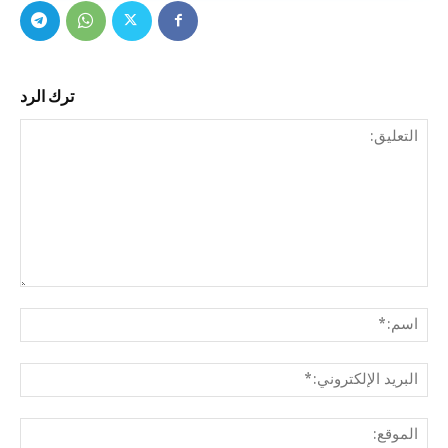
ترك الرد
التع
اسم
البري
الإل
المو