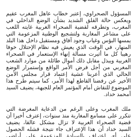
المسؤول الصحراوي، إعتبر خطاب عاهل المغرب عقيم
ويعكس حالة القلق الشديد بشأن الوضع الداخلي في
المغرب، وتطرقه لقضية الصحراء الغربية غايته اللعب
على مشاعر المغاربة ولتشجيع الوطنية المزعومة التي
يمسها البؤس وغياب وجود آفاق ومستقبل داخل هذا البلد
المنهار، في الوقت الذي يعيش فيه نظام الإحتلال خوفا
رهيبا كل ما أثيرت مسألة إنهاء الإستعمار في الصحراء
الغربية ويبذل مقابل ذلك أموال طائلة من موارد الشعب
المغربي من أجل فرض الأمر الواقع وإستمرار الوضع
الحالي الذي أعربنا عشية إعتماد قرار مجلس الأمن
الأخير عن رفضنا القاطع لهذا الأمر، كما سيتم طرح هذا
الموضوع للنقاش أمام المؤتمر العام للجبهة، يضيف السيد
أمحمد خداد.
ملك المغرب وعلى الرغم من الدعاية المغرضة التي
تتكرر على مسامع المغاربة منذ سنوات، إعترف أخيرا أن
قضية الصحراء الغربية لا تزال مشكل عالقا، يضيف
السيد خداد أن هذا الإعتراف جاء نتيجة فشله الحصول
على أي إعتراف بالسيادة المزعومة على أراضي