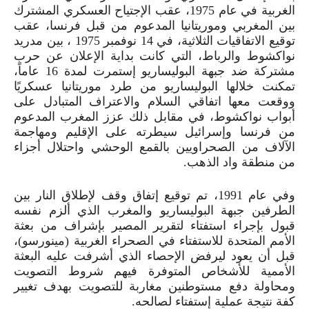
الغربية في عام 1975، عقب الإجتياح العسكري المشترك
بين المغربي وموريتانيا المدعوم من قبل فرنسا، عقب
توقيع الاتفاقيات الثلاثية، في 14 نوفمبر 1975 ، بين مدريد
نواكشوط والرباط، التي كانت بداية الإعلان عن حرب
مشتركة ضد جبهة البوليساريو إستمرت لمدة 16 عاماً،
تمكنت خلالها البوليساريو من طرد موريتانيا عسكريًا
ووقعت معها اتفاقي السلام والاعتراف المتبادل على
أبواب نواكشوط، في مقابل ذلك عزز المغرب المدعوم
من فرنسا وإسرائيل سيطرته على الإقليم ومهاجمة
الآلاف من الصحراويين بالقمع الوحشي واحتلال أجزاء
من منطقة واد الذهب.
وفي عام 1991، تم توقيع إتفاق وقف لإطلاق النار بين
الطرفين جبهة البوليساريو والمغرب الذي ألزم نفسه
قبول بإجراء استفتاء لتقرير المصير بإشراف من بعثة
الأمم المتحدة للاستفتاء في الصحراء الغربية (مينورسو)،
قبل أن يعود ليرفض الإحصاء الذي أشرفت عليه البعثة
الأممية للأشخاص المتوفرة فيهم شروط التصويت
ومحاولة دفع مستوطنين مغاربة للتصويت بهدف تغيير
كفة نتيجة عملية إستفتاء لصالحه.