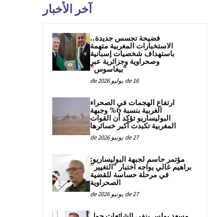
آخر الأخبار
فضيحة تجسس جديدة..
الاستخبارات المغربية متهمة
باستهداف شخصيات إسبانية
وصحراوية وجزائرية عبر
“بيغاسوس”
16 de يوليو de 2026
ارتفاع الهجمات في الصحراء
الغربية بنسبة 6% وجبهة
البوليساريو تؤكد أن القوات
المغربية تكبدت أكبر خسائرها
27 de يونيو de 2026
مؤتمر حاسم لجبهة البوليساريو:
براهيم غالي يواجه اختبار “التغيير”
في مرحلة حساسة للقضية
الصحراوية
27 de يونيو de 2026
مسعد بولس ينفي الشائعات حول