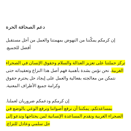
دعم الصحافة الحرة
إن كرمكم يمكّننا من النهوض بمهمتنا والعمل من أجل مستقبل
أفضل للجميع.
تركز حملتنا على تعزيز العدالة والسلام وحقوق الإنسان في الصحراء
الغربية
. نحن نؤمن بشدة بأهمية فهم أصل هذا النزاع وتعقيداته حتى
نتمكن من معالجته بفعالية والعمل على إيجاد حل يحترم حقوق
وكرامة جميع الأطراف المعنية.
إن كرمكم ودعمكم ضروريان لعملنا.
بمساعدتكم، يمكننا أن نرفع أصواتنا ونرفع الوعي بالوضع في
الصحراء الغربية ونقدم المساعدة الإنسانية لمن يحتاجها وندعو إلى
حل سلمي وعادل للنزاع.