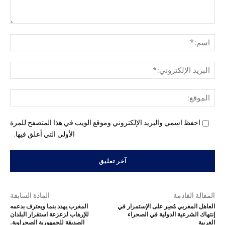
التع
اسم
البري
الإل
المو
احفظ اسمي والبريد الإلكتروني وموقع الويب في هذا المتصفح للمرة
الأولى التي أعلق فيها.
المقالة القادمة
المادة السابقة
العاهل المغربي مُصِر على الإستمرار في
المغرب يهدد بنما ويعترف بدعمه
إنتهاك الشرعية الدولية في الصحراء
للإرهاب لزعزعة استقرار البلدان
الغربية
الصديقة للجمهورية الصحراوية.