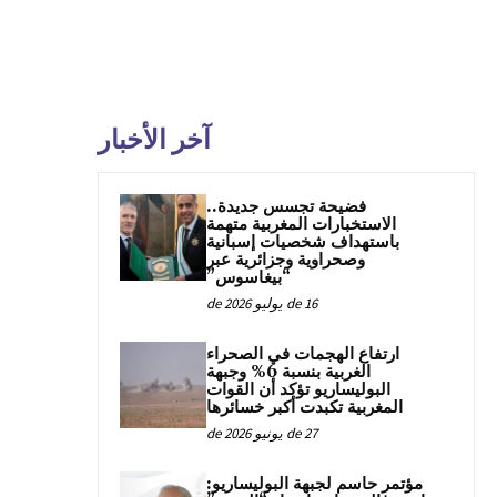
آخر الأخبار
فضيحة تجسس جديدة..
الاستخبارات المغربية متهمة
باستهداف شخصيات إسبانية
وصحراوية وجزائرية عبر
“بيغاسوس”
16 de يوليو de 2026
ارتفاع الهجمات في الصحراء
الغربية بنسبة 6% وجبهة
البوليساريو تؤكد أن القوات
المغربية تكبدت أكبر خسائرها
27 de يونيو de 2026
مؤتمر حاسم لجبهة البوليساريو: