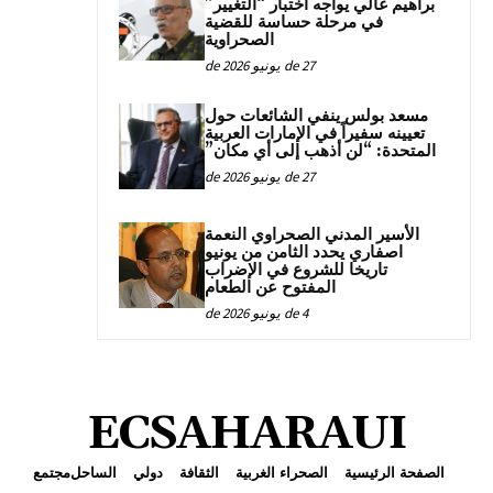
براهيم غالي يواجه اختبار “التغيير”
في مرحلة حساسة للقضية
الصحراوية
27 de يونيو de 2026
مسعد بولس ينفي الشائعات حول
تعيينه سفيراً في الإمارات العربية
المتحدة: “لن أذهب إلى أي مكان”
27 de يونيو de 2026
الأسير المدني الصحراوي النعمة
اصفاري يحدد الثامن من يونيو
تاريخا للشروع في الإضراب
المفتوح عن الطعام
4 de يونيو de 2026
ECSAHARAUI
الصفحة الرئيسية
الصحراء الغربية
الثقافة
دولي
الساحل
مجتمع