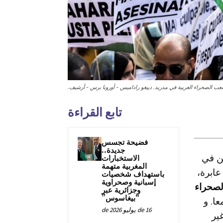
ب الصحراء الغربية في مدريد. دييغو راداميس - أوروبا برس - أرشيف.
تابع القراءة
فضيحة تجسس
جديدة..
من في
الاستخبارات
المغربية متهمة
سياسية عابرة،
باستهداف شخصيات
إسبانية وصحراوية
لصحراء
وجزائرية عبر
“بيغاسوس”
ا. و
16 de يوليو de 2026
ير