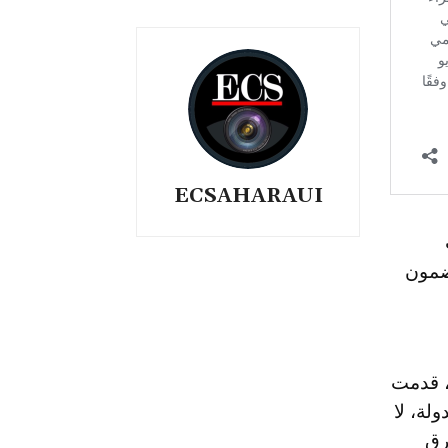
ECSAHARAUI
مضمون
، قدمت
لة، لا
رق