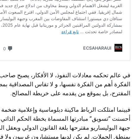
في عالم تحكمه معادلات النفوذ، لا الأفكار، يصبح صاحب
الفكرة أهم من الفكرة نفسها، و لا تقاس المصداقية ب
المقترح، بل بموقع من يقدمه على خريطة المصالح.
فبينما امتلكت الرباط ماكينة دبلوماسية وإعلامية ضخمة
أحسنت “تسويق” مبادرتها المسماة بخطة الحكم الذاتي
جبهة البوليساريو مقترحها بلغة القانون الدولي وبعقل الدو
بمنطق الحملات. لم يكن لديها مستشارون غربيون ولا ف