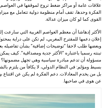
علاقات عامة أو مراكز ضغط تروج لموقفها في العواصم.
الفكرة وحدها، تقف أمام منظومة دولية تتعامل مع ميزا
القوى كما لو كان ميزان عدالة.
الأكثر إدهاشا أن معظم العواصم الغربية التي سارعت إل
إعلان دعمها للمقترح المغربي، لم تكن على دراية بمحتوا
وبعضها طلب لاحقا “توضيحات إضافية” بشأن تفاصيله بع
تبنته رسميا باعتباره “الأكثر جدية ومصداقية”. كيف يمكن
مسؤولة أن تدعم مبادرة سياسية وهي تجهل مضمونها؟ 
بسيط ومؤلم: في النظام الدولي، لا يكافأ من يلتزم بالش
بل من يخدم المعادلات. دعم الفكرة لم يكن عن اقتناع به
عن هوى في صاحبها.