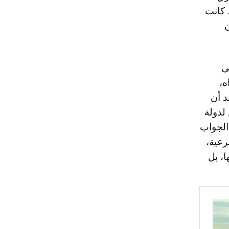
 كانت
ن
ى
ه،
د أن
 لدولة
الجواب
رعية،
ا، بل