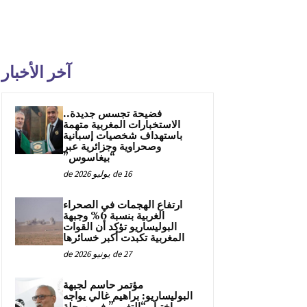
آخر الأخبار
فضيحة تجسس جديدة..
الاستخبارات المغربية متهمة
باستهداف شخصيات إسبانية
وصحراوية وجزائرية عبر
“بيغاسوس”
16 de يوليو de 2026
ارتفاع الهجمات في الصحراء
الغربية بنسبة 6% وجبهة
البوليساريو تؤكد أن القوات
المغربية تكبدت أكبر خسائرها
27 de يونيو de 2026
مؤتمر حاسم لجبهة
البوليساريو: براهيم غالي يواجه