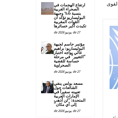
لقوى
ارتفاع الهجمات في
الصحراء الغربية
بنسبة 6% وجبهة
البوليساريو تؤكد أن
القوات المغربية
تكبدت أكبر خسائرها
27 de يونيو de 2026
مؤتمر حاسم لجبهة
البوليساريو: براهيم
غالي يواجه اختبار
“التغيير” في مرحلة
حساسة للقضية
الصحراوية
27 de يونيو de 2026
مسعد بولس ينفي
الشائعات حول
تعيينه سفيراً في
الإمارات العربية
المتحدة: “لن أذهب
إلى أي مكان”
27 de يونيو de 2026