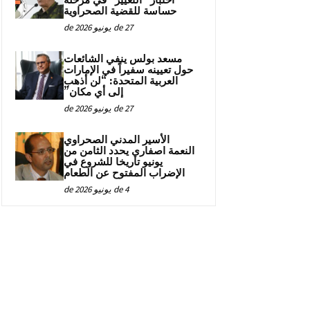
اختبار “التغيير” في مرحلة
حساسة للقضية الصحراوية
27 de يونيو de 2026
مسعد بولس ينفي الشائعات
حول تعيينه سفيراً في الإمارات
العربية المتحدة: “لن أذهب
إلى أي مكان”
27 de يونيو de 2026
الأسير المدني الصحراوي
النعمة اصفاري يحدد الثامن من
يونيو تاريخا للشروع في
الإضراب المفتوح عن الطعام
4 de يونيو de 2026