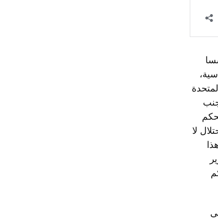
سا
سية،
لمتحدة
جنب
لحكم
لال لا
ذا
ير
م
لى