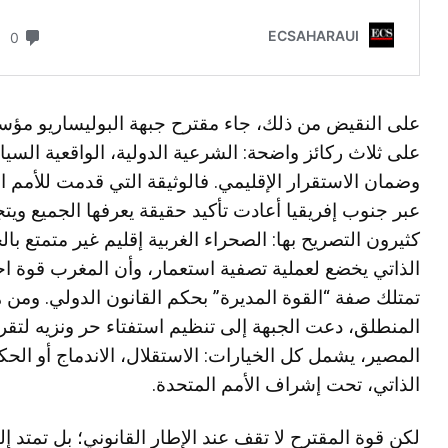
على النقيض من ذلك، جاء مقترح جبهة البوليساريو مؤس
على ثلاث ركائز واضحة: الشرعية الدولية، الواقعية السيا
وضمان الاستقرار الإقليمي. فالوثيقة التي قدمت للأمم ا
عبر جنوب إفريقيا أعادت تأكيد حقيقة يعرفها الجميع ويت
كثيرون التصريح بها: الصحراء الغربية إقليم غير متمتع با
الذاتي يخضع لعملية تصفية استعمار، وأن المغرب قوة احت
تمتلك صفة “القوة المديرة” بحكم القانون الدولي. ومن ه
المنطلق، دعت الجبهة إلى تنظيم استفتاء حر ونزيه لتقر
المصير، يشمل كل الخيارات: الاستقلال، الاندماج أو الحك
الذاتي، تحت إشراف الأمم المتحدة.
لكن قوة المقترح لا تقف عند الإطار القانوني؛ بل تمتد إ