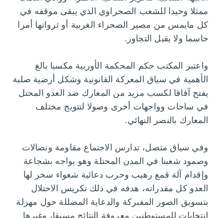
ممثلا وحيدا للشعب الصحراوي الذي يبقى موقفه في
كل مايمس من مصير الصحراء الغربية أو ثرواتها أمرا
حاسما ولا يقبل التجاوز.
واعتبر المكتب حكم المحكمة الأوربية مكسبا بالغ
الأهمية في سياق المعركة القانونية وشكل أرضية صلبة
يفتح آفاقا لكسب مزيد من المعارك ضد العدو المحتل
في ساحات وواجهات أخرى وصولا لتتويج مختلف
المعارك بالنصر النهائي.
وفي سياق متصل، تدارس الاجتماع مقاومة ونضالات
وصمود شعبنا في المدن المحتلة وهو يواجه بشجاعة
وإقدام آلة قمع رهيب وحرب دعائية شعواء سخر لها
العدو كل مقدراته، هدفه في ذلك تكريس الاحتلال
بتسويق الصور المفبركة والدعاية المضللة حول مهزلة
انتخابات للمستوطنين معروفة النتائج مسبقا، وغيرها