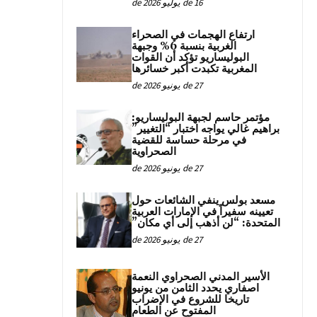
16 de يوليو de 2026
ارتفاع الهجمات في الصحراء
الغربية بنسبة 6% وجبهة
البوليساريو تؤكد أن القوات
المغربية تكبدت أكبر خسائرها
27 de يونيو de 2026
مؤتمر حاسم لجبهة البوليساريو:
براهيم غالي يواجه اختبار “التغيير”
في مرحلة حساسة للقضية
الصحراوية
27 de يونيو de 2026
مسعد بولس ينفي الشائعات حول
تعيينه سفيراً في الإمارات العربية
المتحدة: “لن أذهب إلى أي مكان”
27 de يونيو de 2026
الأسير المدني الصحراوي النعمة
اصفاري يحدد الثامن من يونيو
تاريخا للشروع في الإضراب
المفتوح عن الطعام