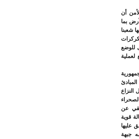
أمن أن
أرض بما
ا شعبنا
كركرات
ى للوضع
 لعملية
جمهورية
لمبادئ
 النزاع
لصحراء
يقي عن
لة قوية
ق عليها
ه جبهة