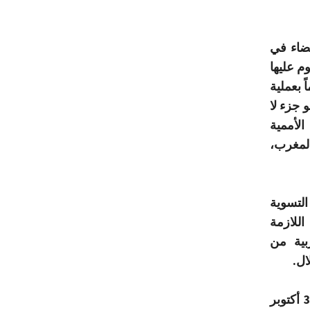
عضاء في
م عليها
 بعملية
 جزء لا
لأممية
المغرب،
التسوية
اللازمة
بية من
ال.
وفي الختام، تشدد جبهة البوليساريو على قرارها المؤرخ 30 أكتوبر