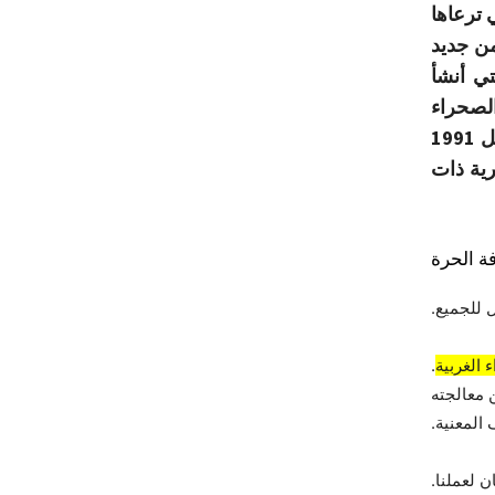
ي ترعاها
من جديد
تي أنشأ
الصحراء
الغربية (المينورسو) في قراره 690 (1991) المؤرخ 29 أبريل 1991
رية ذات
ة الحرة
 للجميع.
 الغربية
.
 معالجته
المعنية.
 لعملنا.