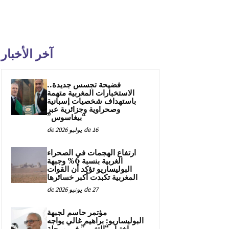
آخر الأخبار
فضيحة تجسس جديدة..
الاستخبارات المغربية متهمة
باستهداف شخصيات إسبانية
وصحراوية وجزائرية عبر
“بيغاسوس”
16 de يوليو de 2026
ارتفاع الهجمات في الصحراء
الغربية بنسبة 6% وجبهة
البوليساريو تؤكد أن القوات
المغربية تكبدت أكبر خسائرها
27 de يونيو de 2026
مؤتمر حاسم لجبهة
البوليساريو: براهيم غالي يواجه