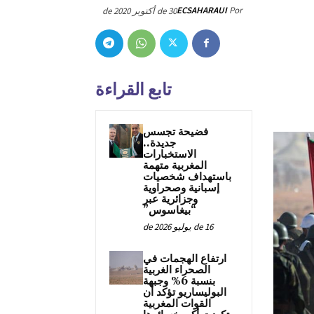
ECSAHARAUI
Por
30 de أكتوبر de 2020
تابع القراءة
فضيحة تجسس
جديدة..
الاستخبارات
المغربية متهمة
باستهداف شخصيات
إسبانية وصحراوية
وجزائرية عبر
“بيغاسوس”
16 de يوليو de 2026
ارتفاع الهجمات في
الصحراء الغربية
بنسبة 6% وجبهة
البوليساريو تؤكد أن
القوات المغربية