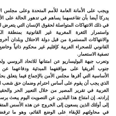
ويجب على الأمانة العامة للأمم المتحدة وعلى مجلس ال
يدركا أيضا بأن تقاعسهما يساهم في تدهور الحالة على ال
في ذلك الانتهاكات المتواصلة لحقوق الإنسان التي يتعرض له
واستمرار الثغرة المغربية غير القانونية بمنطقة ال
والانتهاكات المستمرة من قبل دولة الاحتلال وبلدان أخر
القانوني للصحراء الغربية كإقليم غير محكوم ذاتياً وخاضع
تصفية الاستعمار.
وتعرب جبهة البوليساريو عن امتنانها للاتحاد الروسي ول
جنوب أفريقيا على مواقفهما المبدئية ودفاعهما عن ا
الأساسية التي أقرها مجلس الأمن بالإجماع فيما يتعلق بحل
الذي يجب أن يقوم على أساس احترام وضمان حق شعب ا
الغربية في تقرير المصير من خلال التعبير الحر والحق
إرادته. إن امتناع هذا البلدين عن التصويت اليوم يبعث برسا
إلى أولئك الذين يسعون إلى الخروج عن هذه الأسس المتف
في محاولتهم للإبقاء على الوضع القائم، وهو ما ترفض