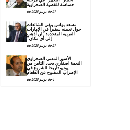
اختبار “التغيير” في مرحلة
حساسة للقضية الصحراوية
27 de يونيو de 2026
مسعد بولس ينفي الشائعات
حول تعيينه سفيراً في الإمارات
العربية المتحدة: “لن أذهب
إلى أي مكان”
27 de يونيو de 2026
الأسير المدني الصحراوي
النعمة اصفاري يحدد الثامن من
يونيو تاريخا للشروع في
الإضراب المفتوح عن الطعام
4 de يونيو de 2026