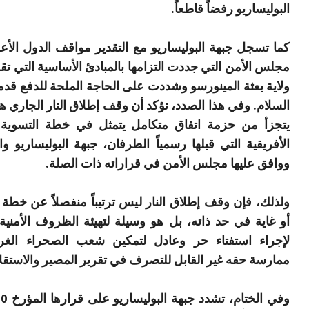
البوليساريو رفضاً قاطعاً.
كما تسجل جبهة البوليساريو مع التقدير مواقف الدول الأ
مجلس الأمن التي جددت التزامها بالمبادئ الأساسية التي تقو
ولاية بعثة المينورسو
وشددت على الحاجة الملحة للدفع قدماً
السلام. وفي هذا الصدد، نؤكد أن وقف إطلاق النار الجاري هو
يتجزأ من حزمة اتفاق متكامل يتمثل في خطة التسوية ا
الأفريقية التي قبلها رسمياً الطرفان، جبهة البوليساريو و
ووافق عليها مجلس الأمن في قراراته ذات الصلة.
ولذلك، فإن وقف إطلاق النار ليس ترتيباً منفصلاً عن خطة 
أو غاية في حد ذاته، بل هو وسيلة لتهيئة الظروف الأمنية 
لإجراء استفتاء حر وعادل لتمكين شعب الصحراء الغر
ممارسة حقه غير القابل للتصرف في تقرير المصير والاستقل