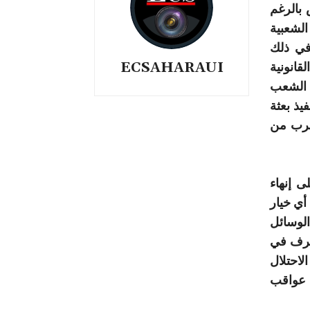
بالرغم
الشعبية
 في ذلك
ECSAHARAUI
لقانونية
الشعب
يذ بعثة
يقرب من
ى إنهاء
أي خيار
لوسائل
صرف في
لاحتلال
 عواقب