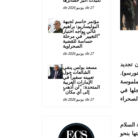
تكبدت أكبر خسائرها
27 de يونيو de 2026
مؤتمر حاسم لجبهة
البوليساريو: براهيم
غالي يواجه اختبار
“التغيير” في مرحلة
حساسة للقضية
الصحراوية
27 de يونيو de 2026
 قراره رقم 2548 (2020) بشأن تجديد
مسعد بولس ينفي
ينورسو).
الشائعات حول
تعيينه سفيراً في
 ملموسة
الإمارات العربية
المتحدة: “لن أذهب
جلها في
إلى أي مكان”
الصحراء
27 de يونيو de 2026
 السلام
ها بنحو