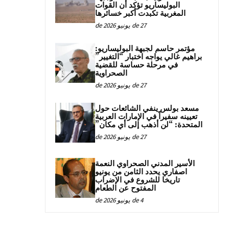
البوليساريو تؤكد أن القوات
المغربية تكبدت أكبر خسائرها
27 de يونيو de 2026
مؤتمر حاسم لجبهة البوليساريو:
براهيم غالي يواجه اختبار “التغيير”
في مرحلة حساسة للقضية
الصحراوية
27 de يونيو de 2026
مسعد بولس ينفي الشائعات حول
تعيينه سفيراً في الإمارات العربية
المتحدة: “لن أذهب إلى أي مكان”
27 de يونيو de 2026
الأسير المدني الصحراوي النعمة
اصفاري يحدد الثامن من يونيو
تاريخا للشروع في الإضراب
المفتوح عن الطعام
4 de يونيو de 2026