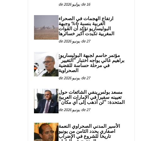
16 de يوليو de 2026
ارتفاع الهجمات في الصحراء
الغربية بنسبة 6% وجبهة
البوليساريو تؤكد أن القوات
المغربية تكبدت أكبر خسائرها
27 de يونيو de 2026
مؤتمر حاسم لجبهة البوليساريو:
براهيم غالي يواجه اختبار “التغيير”
في مرحلة حساسة للقضية
الصحراوية
27 de يونيو de 2026
مسعد بولس ينفي الشائعات حول
تعيينه سفيراً في الإمارات العربية
المتحدة: “لن أذهب إلى أي مكان”
27 de يونيو de 2026
الأسير المدني الصحراوي النعمة
اصفاري يحدد الثامن من يونيو
تاريخا للشروع في الإضراب