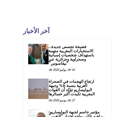
آخر الأخبار
فضيحة تجسس جديدة..
الاستخبارات المغربية متهمة
باستهداف شخصيات إسبانية
وصحراوية وجزائرية عبر
“بيغاسوس”
16 de يوليو de 2026
ارتفاع الهجمات في الصحراء
الغربية بنسبة 6% وجبهة
البوليساريو تؤكد أن القوات
المغربية تكبدت أكبر خسائرها
27 de يونيو de 2026
مؤتمر حاسم لجبهة البوليساريو:
براهيم غالي يواجه اختبار “التغيير”