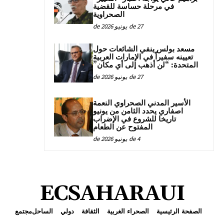
في مرحلة حساسة للقضية
الصحراوية
27 de يونيو de 2026
مسعد بولس ينفي الشائعات حول
تعيينه سفيراً في الإمارات العربية
المتحدة: “لن أذهب إلى أي مكان”
27 de يونيو de 2026
الأسير المدني الصحراوي النعمة
اصفاري يحدد الثامن من يونيو
تاريخا للشروع في الإضراب
المفتوح عن الطعام
4 de يونيو de 2026
ECSAHARAUI
الصفحة الرئيسية
الصحراء الغربية
الثقافة
دولي
الساحل
مجتمع