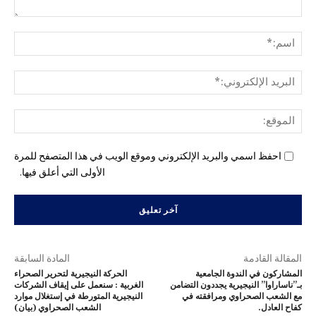
التع
اسم
البري
الإل
المو
احفظ اسمي والبريد الإلكتروني وموقع الويب في هذا المتصفح للمرة
الأولى التي أعلق فيها.
المقالة القادمة
المادة السابقة
المشاركون في الندوة الجامعية
الحركة النيجيرية لتحرير الصحراء
بـ”ناساراوا” النيجيرية يجددون التضامن
الغربية : سنعمل على إيقاف الشركات
مع الشعب الصحراوي ومرافقته في
النيجيرية المتورطة في إستغلال موارد
كفاح العادل.
الشعب الصحراوي (بيان)