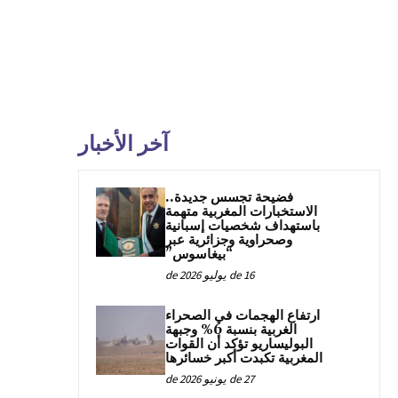
آخر الأخبار
فضيحة تجسس جديدة..
الاستخبارات المغربية متهمة
باستهداف شخصيات إسبانية
وصحراوية وجزائرية عبر
“بيغاسوس”
16 de يوليو de 2026
ارتفاع الهجمات في الصحراء
الغربية بنسبة 6% وجبهة
البوليساريو تؤكد أن القوات
المغربية تكبدت أكبر خسائرها
27 de يونيو de 2026