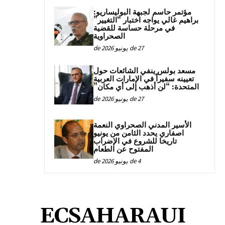
مؤتمر حاسم لجبهة البوليساريو:
براهيم غالي يواجه اختبار “التغيير”
في مرحلة حساسة للقضية
الصحراوية
27 de يونيو de 2026
مسعد بولس ينفي الشائعات حول
تعيينه سفيراً في الإمارات العربية
المتحدة: “لن أذهب إلى أي مكان”
27 de يونيو de 2026
الأسير المدني الصحراوي النعمة
اصفاري يحدد الثامن من يونيو
تاريخا للشروع في الإضراب
المفتوح عن الطعام
4 de يونيو de 2026
ECSAHARAUI