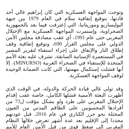
وتوجت المواجهة العسكرية التي كان إبراهيم غالي أحد
قادتها، بتوقيع إتفاقية سلام في العام
1979
بين جبهة
البوليساريو وموريتانيا، التي إعترفت فيما بعد بالجمهورية
الصحراوية، وإستمرت المواجهة العسكرية مع الإحتلال
المغربي حتى عام
1991
، أي عقب مصادقة مجلس الأمن
الدولي على مجلس القرار
690
، وتوقيع إتفاقية وقف
إطلاق النار والإتفاق على إجراء استفتاء لتقرير المصير
في المستعمرة الإسبانية السابقة، تشرف عليه بعثة الأمم
المتحدة للإستفتاء في الصحراء الغربية (
MINURSO
)، إلا
أنها فشلت إستكمال مهمتها، التي كانت الضمانة الوحيدة
لوقف المواجهة العسكرية.
وقد تولى غالي قيادة الحركة والدولة، في الوقت الذي
أظهرت البعثة الأممية فشلها الكامل، خاصة عقب إقدام
الإحتلال المغربي على طرد ولو بشكل مؤقت ل
73
من
أفرادها المحسوبين على الطاقم المدني من العيون
المحتلة نحو جزر الكناري في عام
2016
، قبل عودتهم
مجددا إلى الإقليم بعد عدة أشهر تعرض خلالها النظام
المغربي إلى ضغط قوي من قبل الأمين العام للأمم