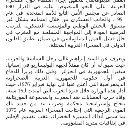
الغربية، على النحو المنصوص عليه في القرار
690
الصادر عن مجلس الأمن التابع للأمم المتحدة، في عام
1991
، والجانب العسكري من خلال إهتمامه بشكل غير
مسبوق بالجيش الوطني والمؤسسة العسكرية للترتيب
لفرضية العودة إلى المواجهة المسلحة مع المغرب في
حال فشل العمل الديبلوماسي في ضمان تطبيق القانون
الدولي في الصحراء الغربية المحتلة.
ويعرف عن السيد إبراهيم غالي رجل السياسة والحرب،
حيث سبق له أن كان ممثلاً لجبهة البوليساريو في إسبانيا،
سفيرا للجمهورية في الجزائر، وقبل ذلك وزيراً للدفاع
في أول حكومة للجمهورية العربية الصحراوية
الديمقراطية التي أعلن عنها في نهاية فبراير
1976
، حيث
أدار هذه الوزارة خلال فترة الحرب التي أمتدت لـ
16
سنة،
وقاد حرب العصابات ضد المغرب والمجموعة الموريتانية
بنجاح وإستراتيجية محكمة وضرب بيد من حديد تلك
القوى الرجعية التي إجتاحت الصحراء الغربية عام
1975
بما سمي أنذاك المسيرة الخضراء، عقب تقسيم الإقليم
في إتفاقيات مدريد المشؤومة.