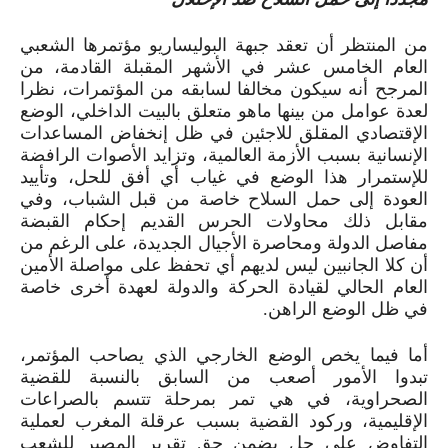
من المنتظر أن تعقد جبهة البوليساريو مؤتمرها الشعبي
العام الخامس عشر في الأشهر المقبلة القادمة، من
المرجح أنه سيكون مخالفا لسابقه من المؤتمرات، نظرا
لعدة عوامل من بينها ماهو متعلق بالبيت الداخلي، الوضع
الإقتصادي المقلق للاجئين في ظل إنخفاض المساعدات
الإنسانية بسبب الأزمة العالمية، وتزايد الأصوات الرافضة
للإستمرار هذا الوضع في غياب أي أفق للحل، وتأييد
العودة إلى حمل السلاح خاصة من قبل الشباب، وفي
مقابل ذلك محاولات الحرس القديم إحكام القبضة
مفاصل الدولة ومحاصرة الأجيال الجديدة، على الرغم من
أن كلا الجانبين ليس لديهم أي تحفظ على مواصلة الأمين
العام الحالي لقيادة الحركة والدولة لعهدة أخرى خاصة
في ظل الوضع الراهن.
أما فيما يخص الوضع الخارجي الذي يصاحب المؤتمر،
تبدوا الأمور أصعب من السابق بالنسبة للقضية
الصحراوية، في هي تمر بمرحلة تتسم بالصراعات
الإقليمية، وركود القضية بسبب عرقلة المغرب لعملية
التفاوض على حل يضمن حق تقرير المصير للشعب