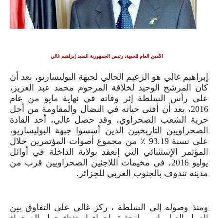
الأمين العام للجبهة، رئيس الجمهورية السيد إبراهيم غالي
إبراهيم غالي هو الزعيم الحالي لجبهة البوليساريو، بعد أن
كان المرشح الوحيد لخلافة المرحوم محمد عبد العزيز،
على رأس السلطة إثر وفاته في نهاية مايو من عام
2016
، بعد أن أفنى حياته في النضال والمقاومة من أجل
حرية الشعب الصحراوي، وقد حصل غالي، أحد القادة
الصحراويين التاريخيين الذين أسسوا جبهة البوليساريو،
على نسبة
19
.
93
٪ من مجموع أصوات المؤتمرين خلال
المؤتمر الإستثنائي التي إنعقد بولاية الداخلة في أوائل
يوليو
2016
، في مخيمات اللاجئين الصحراويين قرب من
مدينة تندوف بالجنوب الغربي للجزائر.
ومنذ وصوله إلى السلطة ، ركز غالي على التفاوق بين
العمل الدبلوماسي لتحقيق إجراء استفتاء حول الصحراء