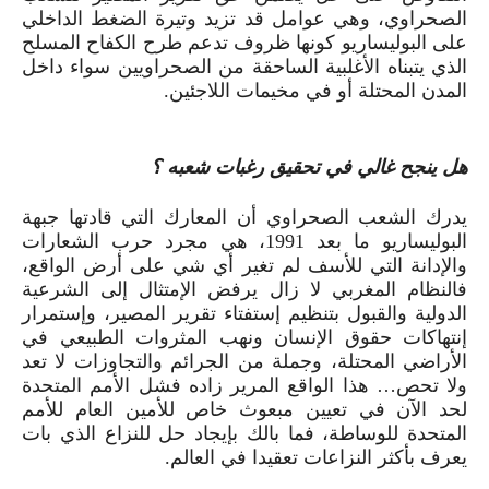
الصحراوي، وهي عوامل قد تزيد وتيرة الضغط الداخلي
على البوليساريو كونها ظروف تدعم طرح الكفاح المسلح
الذي يتبناه الأغلبية الساحقة من الصحراويين سواء داخل
المدن المحتلة أو في مخيمات اللاجئين.
هل ينجح غالي في تحقيق رغبات شعبه ؟
يدرك الشعب الصحراوي أن المعارك التي قادتها جبهة
البوليساريو ما بعد
1991
، هي مجرد حرب الشعارات
والإدانة التي للأسف لم تغير أي شي على أرض الواقع،
فالنظام المغربي لا زال يرفض الإمتثال إلى الشرعية
الدولية والقبول بتنظيم إستفتاء تقرير المصير، وإستمرار
إنتهاكات حقوق الإنسان ونهب المثروات الطبيعي في
الأراضي المحتلة، وجملة من الجرائم والتجاوزات لا تعد
ولا تحص… هذا الواقع المرير زاده فشل الأمم المتحدة
لحد الآن في تعيين مبعوث خاص للأمين العام للأمم
المتحدة للوساطة، فما بالك بإيجاد حل للنزاع الذي بات
يعرف بأكثر النزاعات تعقيدا في العالم.