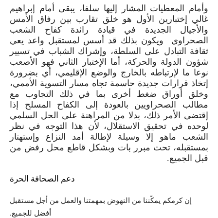
وأمام المعطيات المشار إليها سلفا، يبقى أمام إبراهيم
غالي إختبارين الأول هو خلق تقارب بين رفاق الأمس
والأجيال الجديدة في قيادة رائدة كفاح الشعب
الصحراوي ويكون بذلك قد أسس لمستقبل واعد يعي
ثقافة التبادل على السلطة، وإشراك الشباب في تسيير
شؤون الدولة والحركة، أما الإختبار الثاني فهو الأصعب
نوعا ما لإرتباطه بالخارج والوضع الإقليمي، أي بضرورة
إتخاذ قرارات جديدة حاسمة تجاه مسار التسوية الأممي،
وخلق أوراق ضغط أخرى بما في ذلك التجاوب مع
مطالب الصحراويين بالعودة إلى الكفاح المسلح إذا
إقتضى الأمر ذلك، بدلا من المراهنة على الحل السلمي
لوحده في تحقيق الاستقلال، لأن هذا التوجه في نظر
الشعب ماهو إلا وسيلة لإطالة أمد النزاع وإستهتار
بمستقبله، تحت مبرر بات وبشكل قاطع محل رفض من
قبل الجميع.
دعم الصحافة الحرة
إن كرمكم يمكّننا من النهوض بمهمتنا والعمل من أجل مستقبل
أفضل للجميع.