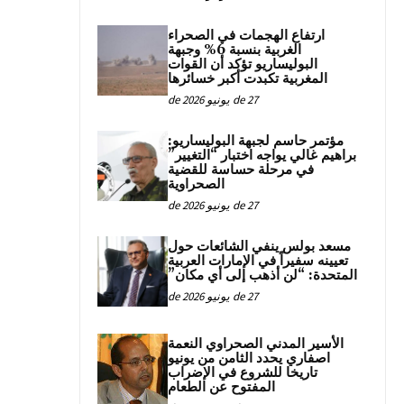
ارتفاع الهجمات في الصحراء
الغربية بنسبة 6% وجبهة
البوليساريو تؤكد أن القوات
المغربية تكبدت أكبر خسائرها
27 de يونيو de 2026
مؤتمر حاسم لجبهة البوليساريو:
براهيم غالي يواجه اختبار “التغيير”
في مرحلة حساسة للقضية
الصحراوية
27 de يونيو de 2026
مسعد بولس ينفي الشائعات حول
تعيينه سفيراً في الإمارات العربية
المتحدة: “لن أذهب إلى أي مكان”
27 de يونيو de 2026
الأسير المدني الصحراوي النعمة
اصفاري يحدد الثامن من يونيو
تاريخا للشروع في الإضراب
المفتوح عن الطعام