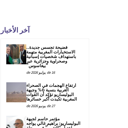
آخر الأخبار
فضيحة تجسس جديدة..
الاستخبارات المغربية متهمة
باستهداف شخصيات إسبانية
وصحراوية وجزائرية عبر
“بيغاسوس”
16 de يوليو de 2026
ارتفاع الهجمات في الصحراء
الغربية بنسبة 6% وجبهة
البوليساريو تؤكد أن القوات
المغربية تكبدت أكبر خسائرها
27 de يونيو de 2026
مؤتمر حاسم لجبهة
البوليساريو: براهيم غالي يواجه