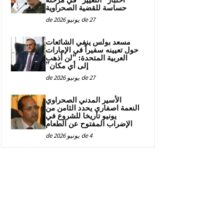
اختبار “التغيير” في مرحلة
حساسة للقضية الصحراوية
27 de يونيو de 2026
مسعد بولس ينفي الشائعات
حول تعيينه سفيراً في الإمارات
العربية المتحدة: “لن أذهب
إلى أي مكان”
27 de يونيو de 2026
الأسير المدني الصحراوي
النعمة اصفاري يحدد الثامن من
يونيو تاريخا للشروع في
الإضراب المفتوح عن الطعام
4 de يونيو de 2026