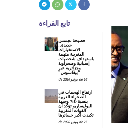
تابع القراءة
فضيحة تجسس
جديدة..
الاستخبارات
المغربية متهمة
باستهداف شخصيات
إسبانية وصحراوية
وجزائرية عبر
“بيغاسوس”
16 de يوليو de 2026
ارتفاع الهجمات في
الصحراء الغربية
بنسبة 6% وجبهة
البوليساريو تؤكد أن
القوات المغربية
تكبدت أكبر خسائرها
27 de يونيو de 2026