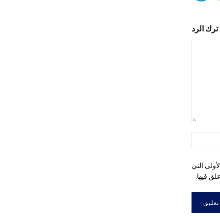
ترك الرد
التعليق:
اسم:*
أولى التي
لق فيها.