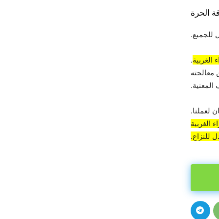
ة الحرة
 للجميع.
 الغربية
.
 معالجته
المعنية.
 لعملنا.
 الغربية
 للنزاع.