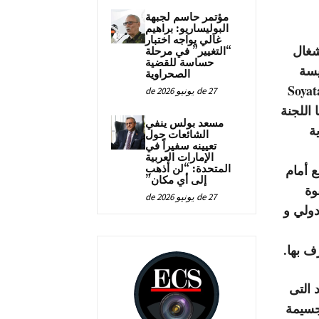
مؤتمر حاسم لجبهة
البوليساريو: براهيم
غالي يواجه اختبار
ة أشغال
“التغيير” في مرحلة
حساسة للقضية
ئيسة
الصحراوية
شعوب السيدة Soyata Mayga
27 de يونيو de 2026
 اللجنة
مسعد بولس ينفي
ة
الشائعات حول
تعيينه سفيراً في
الإمارات العربية
ع أمام
المتحدة: “لن أذهب
إلى أي مكان”
وة
27 de يونيو de 2026
دولي و
ف بها.
 التى
جسيمة