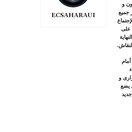
ون و
 جميع
ECSAHARAUI
إجتماع
 على
نهاية
لنقاش.
أمام
ء
ارى و
 يضع
جديد