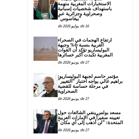
الاستخبارات المغربية متهمة
باستهداف شخصيات إسبانية
وصحراوية وجزائرية عبر
“بيغاسوس”
16 de يوليو de 2026
ارتفاع الهجمات في الصحراء
الغربية بنسبة 6% وجبهة
البوليساريو تؤكد أن القوات
المغربية تكبدت أكبر خسائرها
27 de يونيو de 2026
مؤتمر حاسم لجبهة البوليساريو:
براهيم غالي يواجه اختبار “التغيير”
في مرحلة حساسة للقضية
الصحراوية
27 de يونيو de 2026
مسعد بولس ينفي الشائعات حول
تعيينه سفيراً في الإمارات العربية
المتحدة: “لن أذهب إلى أي مكان”
27 de يونيو de 2026