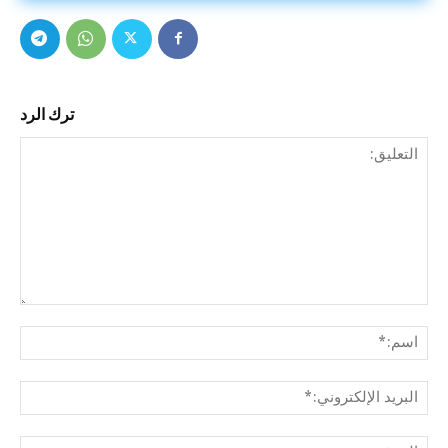
ترك الرد
التع
اسم
البري
الإل
المو