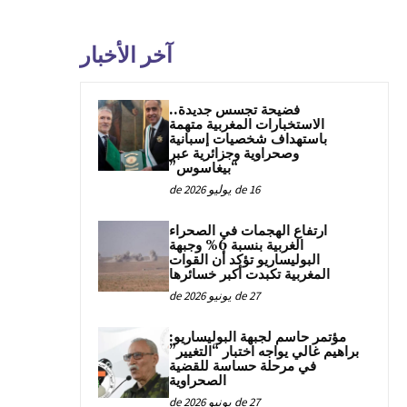
آخر الأخبار
فضيحة تجسس جديدة..
الاستخبارات المغربية متهمة
باستهداف شخصيات إسبانية
وصحراوية وجزائرية عبر
“بيغاسوس”
16 de يوليو de 2026
ارتفاع الهجمات في الصحراء
الغربية بنسبة 6% وجبهة
البوليساريو تؤكد أن القوات
المغربية تكبدت أكبر خسائرها
27 de يونيو de 2026
مؤتمر حاسم لجبهة البوليساريو:
براهيم غالي يواجه اختبار “التغيير”
في مرحلة حساسة للقضية
الصحراوية
27 de يونيو de 2026