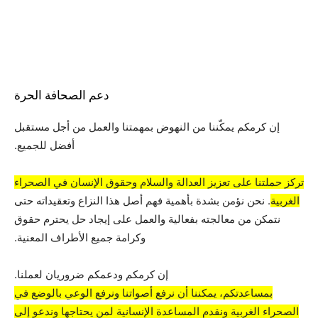
دعم الصحافة الحرة
إن كرمكم يمكّننا من النهوض بمهمتنا والعمل من أجل مستقبل
أفضل للجميع.
تركز حملتنا على تعزيز العدالة والسلام وحقوق الإنسان في الصحراء
الغربية
. نحن نؤمن بشدة بأهمية فهم أصل هذا النزاع وتعقيداته حتى
نتمكن من معالجته بفعالية والعمل على إيجاد حل يحترم حقوق
وكرامة جميع الأطراف المعنية.
إن كرمكم ودعمكم ضروريان لعملنا.
بمساعدتكم، يمكننا أن نرفع أصواتنا ونرفع الوعي بالوضع في
الصحراء الغربية ونقدم المساعدة الإنسانية لمن يحتاجها وندعو إلى