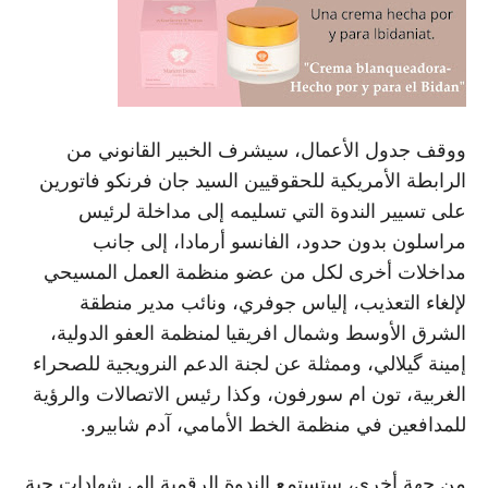
ووقف جدول الأعمال، سيشرف الخبير القانوني من
الرابطة الأمريكية للحقوقيين السيد جان فرنكو فاتورين
على تسيير الندوة التي تسليمه إلى مداخلة لرئيس
مراسلون بدون حدود، الفانسو أرمادا، إلى جانب
مداخلات أخرى لكل من عضو منظمة العمل المسيحي
لإلغاء التعذيب، إلياس جوفري، ونائب مدير منطقة
الشرق الأوسط وشمال افريقيا لمنظمة العفو الدولية،
إمينة گيلالي، وممثلة عن لجنة الدعم النرويجية للصحراء
الغربية، تون ام سورفون، وكذا رئيس الاتصالات والرؤية
للمدافعين في منظمة الخط الأمامي، آدم شابيرو.
من جهة أخرى، ستستمع الندوة الرقمية إلى شهادات حية