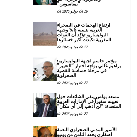
“بيغاسوس”
16 de يوليو de 2026
ارتفاع الهجمات في الصحراء
الغربية بنسبة 6% وجبهة
البوليساريو تؤكد أن القوات
المغربية تكبدت أكبر خسائرها
27 de يونيو de 2026
مؤتمر حاسم لجبهة البوليساريو:
براهيم غالي يواجه اختبار “التغيير”
في مرحلة حساسة للقضية
الصحراوية
27 de يونيو de 2026
مسعد بولس ينفي الشائعات حول
تعيينه سفيراً في الإمارات العربية
المتحدة: “لن أذهب إلى أي مكان”
27 de يونيو de 2026
الأسير المدني الصحراوي النعمة
اصفاري يحدد الثامن من يونيو