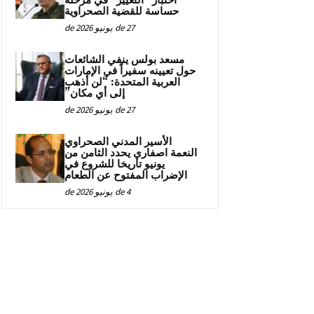
اختبار “التغيير” في مرحلة
حساسة للقضية الصحراوية
27 de يونيو de 2026
مسعد بولس ينفي الشائعات
حول تعيينه سفيراً في الإمارات
العربية المتحدة: “لن أذهب
إلى أي مكان”
27 de يونيو de 2026
الأسير المدني الصحراوي
النعمة اصفاري يحدد الثامن من
يونيو تاريخا للشروع في
الإضراب المفتوح عن الطعام
4 de يونيو de 2026