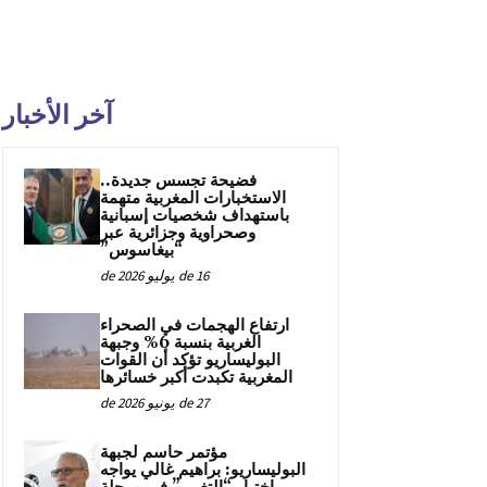
آخر الأخبار
فضيحة تجسس جديدة..
الاستخبارات المغربية متهمة
باستهداف شخصيات إسبانية
وصحراوية وجزائرية عبر
“بيغاسوس”
16 de يوليو de 2026
ارتفاع الهجمات في الصحراء
الغربية بنسبة 6% وجبهة
البوليساريو تؤكد أن القوات
المغربية تكبدت أكبر خسائرها
27 de يونيو de 2026
مؤتمر حاسم لجبهة
البوليساريو: براهيم غالي يواجه