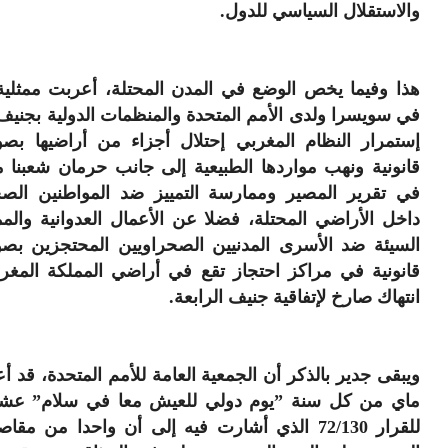
والاستقلال السياسي للدول.
هذا وفيما يخص الوضع في المدن المحتلة، أعربت ممثلية 
في سويسرا ولدى الأمم المتحدة والمنظمات الدولية بجني
إستمرار النظام المغربي إحتلال أجزاء من أراضيها بصو
قانونية ونهب مواردها الطبيعية إلى جانب حرمان شعبنا 
في تقرير المصير وممارسة التمييز ضد المواطنين الصح
داخل الأراضي المحتلة، فضلا عن الأعمال العدوانية وال
السيئة ضد الأسرى المدنيين الصحراويين المحتجزين بصو
قانونية في مراكز احتجاز تقع في أراضي المملكة المغرب
انتهاك صارخ لإتفاقية جنيف الرابعة.
ماي من كل سنة ”يوم دولي للعيش معا في سلام” عشية 
للقرار 72/130 الذي أشارت فيه إلى أن واحدا من مقا