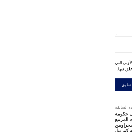
التعليق:
اسم:*
أولى التي
لق فيها.
دة السابقة
ف حكومة
ت المزمع
صحراويين
 كورونا.