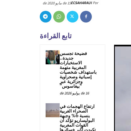
ECSAHARAUI
Por
15 de مايو de 2020
تابع القراءة
فضيحة تجسس
جديدة..
الاستخبارات
المغربية متهمة
باستهداف شخصيات
إسبانية وصحراوية
وجزائرية عبر
“بيغاسوس”
16 de يوليو de 2026
ارتفاع الهجمات في
الصحراء الغربية
بنسبة 6% وجبهة
البوليساريو تؤكد أن
القوات المغربية
تكبدت أكبر خسائرها