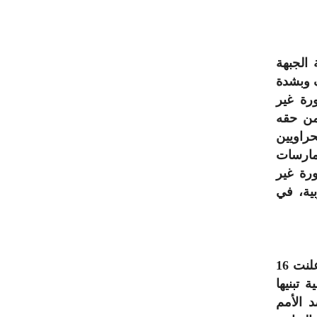
الجبهة
ف وبشدة
رة غير
من حقه
راويين
ممارسات
رة غير
ية، في
ويبقى جدير بالذكر أن الجمعية العامة للأمم المتحدة، قد أعلنت 16
تبنيها
صد الأمم