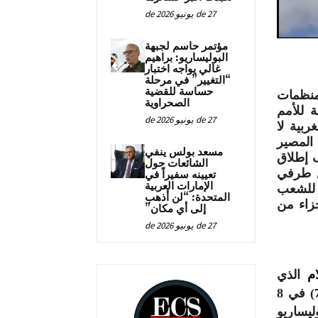
27 de يونيو de 2026
مؤتمر حاسم لجبهة
البوليساريو: براهيم
غالي يواجه اختبار
“التغيير” في مرحلة
حساسة للقضية
منظمات
الصحراوية
ة للأمم
27 de يونيو de 2026
ربية لا
المصير
مسعد بولس ينفي
 إطلاق
الشائعات حول
ها المنظمة بين في العام 1991 بين طرفي
تعيينه سفيراً في
الإمارات العربية
د للشعب
المتحدة: “لن أذهب
جزاء من
إلى أي مكان”
27 de يونيو de 2026
م
الذي
إعتمدته الجمعية العامة للأمم المتحدة في قرارها (72/130) في 8
وليساريو