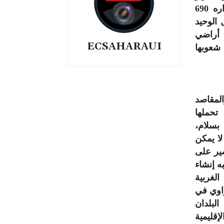
القبول بنتائج الإستفتاء الذي قضى مجلس الأمن في قراره 690
ل الوحيد
 أراضي
ECSAHARAUI
 شعوبها
لمقاصد
تحملها
بسلام،
لا يمكن
صير على
ه إنشاء
لغربية
اوي في
لبلدان
قليمية