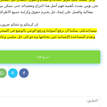
نحن نؤمن بشدة بأهمية فهم أصل هذا النزاع وتعقيداته حتى نتمكن من
بفعالية والعمل على إيجاد حل يحترم حقوق وكرامة جميع الأطراف 
إن كرمكم ودعمكم ضروريان
بمساعدتكم، يمكننا أن نرفع أصواتنا ونرفع الوعي بالوضع في الصحراء
ونقدم المساعدة الإنسانية لمن يحتاجها وندعو إلى حل سلمي وعادل
تبرع هنا