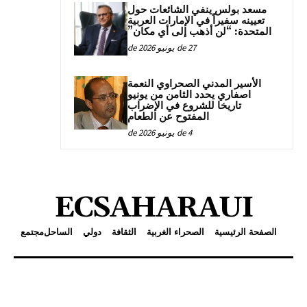
مسعد بولس ينفي الشائعات حول
تعيينه سفيراً في الإمارات العربية
المتحدة: “لن أذهب إلى أي مكان”
27 de يونيو de 2026
الأسير المدني الصحراوي النعمة
اصفاري يحدد الثامن من يونيو
تاريخا للشروع في الإضراب
المفتوح عن الطعام
4 de يونيو de 2026
ECSAHARAUI
الصفحة الرئيسية
الصحراء الغربية
الثقافة
دولي
الساحل
مجتمع