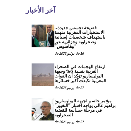
آخر الأخبار
فضيحة تجسس جديدة..
الاستخبارات المغربية متهمة
باستهداف شخصيات إسبانية
وصحراوية وجزائرية عبر
“بيغاسوس”
16 de يوليو de 2026
ارتفاع الهجمات في الصحراء
الغربية بنسبة 6% وجبهة
البوليساريو تؤكد أن القوات
المغربية تكبدت أكبر خسائرها
27 de يونيو de 2026
مؤتمر حاسم لجبهة البوليساريو:
براهيم غالي يواجه اختبار “التغيير”
في مرحلة حساسة للقضية
الصحراوية
27 de يونيو de 2026