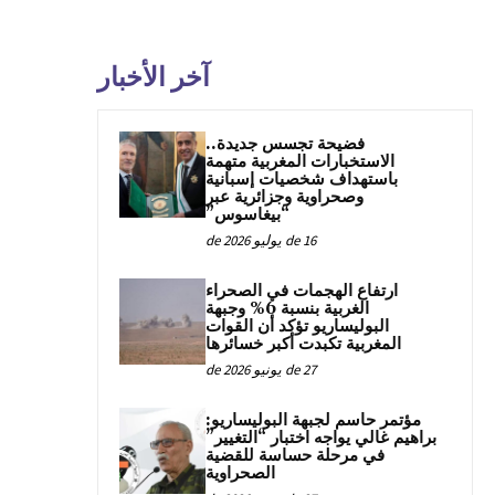
آخر الأخبار
فضيحة تجسس جديدة..
الاستخبارات المغربية متهمة
باستهداف شخصيات إسبانية
وصحراوية وجزائرية عبر
“بيغاسوس”
16 de يوليو de 2026
ارتفاع الهجمات في الصحراء
الغربية بنسبة 6% وجبهة
البوليساريو تؤكد أن القوات
المغربية تكبدت أكبر خسائرها
27 de يونيو de 2026
مؤتمر حاسم لجبهة البوليساريو:
براهيم غالي يواجه اختبار “التغيير”
في مرحلة حساسة للقضية
الصحراوية