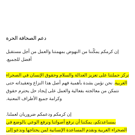
دعم الصحافة الحرة
إن كرمكم يمكّننا من النهوض بمهمتنا والعمل من أجل مستقبل
أفضل للجميع.
تركز حملتنا على تعزيز العدالة والسلام وحقوق الإنسان في الصحراء
الغربية
. نحن نؤمن بشدة بأهمية فهم أصل هذا النزاع وتعقيداته حتى
نتمكن من معالجته بفعالية والعمل على إيجاد حل يحترم حقوق
وكرامة جميع الأطراف المعنية.
إن كرمكم ودعمكم ضروريان لعملنا.
بمساعدتكم، يمكننا أن نرفع أصواتنا ونرفع الوعي بالوضع في
الصحراء الغربية ونقدم المساعدة الإنسانية لمن يحتاجها وندعو إلى