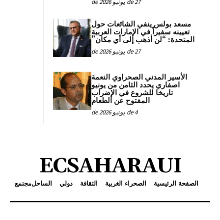
27 de يونيو de 2026
مسعد بولس ينفي الشائعات حول
تعيينه سفيراً في الإمارات العربية
المتحدة: “لن أذهب إلى أي مكان”
27 de يونيو de 2026
الأسير المدني الصحراوي النعمة
اصفاري يحدد الثامن من يونيو
تاريخا للشروع في الإضراب
المفتوح عن الطعام
4 de يونيو de 2026
ECSAHARAUI
الصفحة الرئيسية
الصحراء الغربية
الثقافة
دولي
الساحل
مجتمع