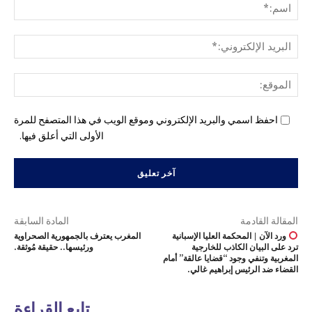
اسم
البري
الإل
المو
احفظ اسمي والبريد الإلكتروني وموقع الويب في هذا المتصفح للمرة
الأولى التي أعلق فيها.
المقالة القادمة
المادة السابقة
ورد الآن | المحكمة العليا الإسبانية
المغرب يعترف بالجمهورية الصحراوية
ترد على البيان الكاذب للخارجية
ورئيسها.. حقيقة مُوثقة.
المغربية وتنفي وجود “قضايا عالقة” أمام
القضاء ضد الرئيس إبراهيم غالي.
تابع القراءة