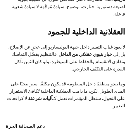
لصيغة دستورية اختارت، بوضوح، سيادةً مُوجَّهة لا سيادةً شعبية
فاعلة.
العقلانية الداخلية للجمود
لا يعود غياب التغيير داخل جبهة البوليساريو إلى عجزٍ عن الإصلاح،
بل إلى
خيار بنيوي عقلاني من الداخل
. فالتنظيم يفضّل التماسك
وتفادي الانقسام والحفاظ على السيطرة، ولو كان الثمن تآكل
القدرة على التكيّف الخارجي.
وما يبدو منطقيًا داخل المنظومة قد يكون مكلفًا استراتيجيًا على
المدى الطويل. لكن، ما دامت العقلانية الداخلية تُكافئ الاستقرار
على التحول، ستظل المؤتمرات تعمل كـ
آليات شرعنة
لا كرافعات
للتغيير.
دعم الصحافة الحرة