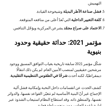
التهميش.
فشل صناعة الأطر البديلة
وشيخوخة القيادة.
كلفة التغيير الداخلية
التي تُعدّ أعلى من منافعه المتوقعة.
الاعتماد على صراع مجمّد
يشرعن المركزية ويؤجّل التنافس.
مؤتمر 2021: حداثة حقيقية وحدود
بنيوية
شكّل مؤتمر 2021 سابقة تاريخية بغياب التوافق المسبق ووجود
مرشحين حقيقيين لمنصب الأمين العام. لم يكن ذلك انتقالًا
ديمقراطيًا، لكنه أحدث
شرخًا في الطقوس التنظيمية التقليدية
.
كشف الحدث عن انقسامات داخل النخبة وإمكانية فشل آلية
الإجماع. غير أنّ البنية الأساسية لم تتغيّر: القواعد نفسها، والدوائر
نفسها، والمنطق ذاته. وقد استطاع النظام استيعاب الشذوذ عبر
إدارة ناعمة للخاسر دون منحه سلطة فعلية.