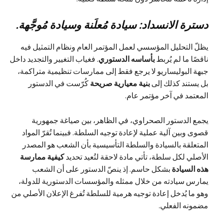
دسترة الانسداد: سيادة مُعلَنة وسيادة مُوجَّهة.
يظلّ التحليل المؤسسي لعمل المؤتمر العام ونظام التمثيل فيه
ناقصًا ما لم يُربط
بأساسه الدستوري
. فغياب التغيير والتجديد داخل
جبهة البوليساريو لا يرجع فقط إلى ممارسات تنظيمية متراكمة،
بل يستند كذلك إلى
بنية معيارية صريحة
كُرّست في الدستور
المعتمد في آخر مؤتمر عام.
يجمع الدستور الصحراوي، في الظاهر، بين صياغة جمهورية
قصوى وبين آلية عملية لإعادة توجيه السلطة. فبينما تُقرّ المواد
المتعلقة بالسيادة والسلطة التأسيسية بأن الشعب هو المصدر
الأصلي لكل سلطة، تأتي مادة لاحقة لتُعيد تحديد
كيفية ممارسة
هذه السيادة
بشكل حاسم. إذ ينصّ الدستور على أن الشعب
يمارس سيادته من خلال ممثله والمؤسسات الدستورية للدولة،
وهو ما يُدخل إعادة توجيه هرمية للسلطة تُفرغ الإعلان الأصلي من
مضمونه الفعلي.