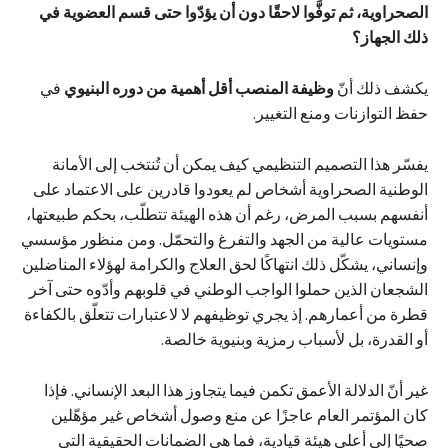
الصحراوية، ثم توفَّوا لاحقًا دون أن يؤدّوا حتى قسم العضوية في
ذلك الجهاز؟
يكشف ذلك أنّ
وظيفة المنصب أقل أهمية من دوره البنيوي
في
حفظ التوازنات ومنع التغيير.
يفسّر هذا التصميم التنظيمي كيف يمكن أن تُنتخب إلى الأمانة
الوطنية الصحراوية أشخاص لم يعودوا قادرين على الاعتماد على
أنفسهم بسبب المرض، رغم أن هذه الهيئة تتطلّب، بحكم طبيعتها،
مستويات عالية من الجهد والتفرغ والتحمّل. ومن منظور مؤسسي
وإنساني، يشكّل ذلك انتهاكًا لحق العلاج والكرامة لهؤلاء المناضلين
الشجعان الذين حملوا الواجب الوطني في قلوبهم وأدّوه حتى آخر
قطرة من أعمارهم. إذ يجري توظيفهم لا لاعتبارات تتعلّق بالكفاءة
أو القدرة، بل لأسباب رمزية وبنيوية خالصة.
غير أنّ الدلالة الأعمق تكمن فيما يتجاوز هذا البعد الإنساني. فإذا
كان المؤتمر العام عاجزًا عن منع وصول أشخاص غير مؤهّلين
صحيًا إلى أعلى هيئة قيادية، فما هي الضمانات الحقيقية التي