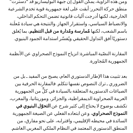
ومن هذه الزاوية، يمكن القول إن جبهة البوليساريو قد “دسترت”
منطق حركة التحرر: أبقت على لغة جمهورية قوية تخدم الشرعية
الخارجية، لكنها أدرجت آليات قانونية تضمن التحكم الداخلي،
والانضباط السياسي، واستقرار الجهاز. والنتيجة هي سيادة مُعلَنة
باسم الشعب، لكنها
مُمارسة ومُدارة من قبل التنظيم
، بما يُغلق
دستوريًا أفق التداول الحقيقي ويُفسّر استدامة الجمود البنيوي.
المقارنة النصّية المباشرة: انزياح النموذج الصحراوي عن الأنظمة
الجمهورية المُجاورة.
بعد تثبيت هذا الإطار الدستوري العام، يصبح من المفيد ـ بل من
الضروري ـ ترك النصوص نفسها تتكلم. فالمقارنة الحرفية بين
الصياغات الدستورية المتعلقة بالسيادة في كلٍّ من الجمهورية
العربية الصحراوية الديمقراطية، والجزائر، وموريتانيا، والمغرب،
تكشف بوضوح لا يحتاج إلى كثير شرح عن
التحوّل البنيوي في
النموذج الصحراوي
، وعن ابتعاده الفعلي عن الصيغة الجمهورية
السائدة في محيطه الإقليمي، واقترابه، على نحو مفارق، من
المنطق الدستوري المعتمد في النظام الملكي المغربي الغاشم.