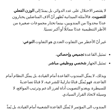
لا يقتصر الاختلال على عدد الدوائر، بل يمتدّ إلى
الوزن الفعلي
للتصويت
. فالأمثلة الميدانية تُظهر أنّ آلاف المناضلين يختارون
عددًا محدودًا من المندوبين، بينما تختار مجموعات صغيرة من
الأطر التنظيمية عددًا مماثلًا أو أكبر نسبيًا.
غير أنّ الأخطر من التفاوت العددي هو التفاوت
النوعي
:
تمثيل القاعدة
تجميعي وإحصائي
،
تمثيل الجهاز
شخصي ووظيفي مباشر
.
وبذلك، لا يمثّل المندوب القاعدة أمام القيادة، بل يمثّل النظام أمام
القاعدة، فهو يُمثّل قناةً تنازليةً للشرعية، لا قناةً تصاعديةً
للسيطرة. ويغدو التصويت أداة لفرز الدعم وترتيب المواقع، لا
وسيلة لاتخاذ القرار السيادي.
المندوب الى المؤتمر لا يُمثّل القاعدة الشعبية أمام القيادة، بل يُمثّ