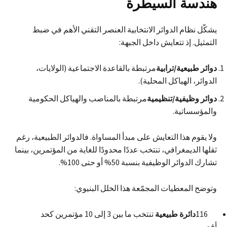
هندسة السيطرة
يشكّل نظام الدوائر الانتخابية العنصر التقني الأهم في ضبط
التمثيل. إذ تتعايش داخل الجبهة:
دوائر طبيعية/ترابية
مرتبطة بالقاعدة الاجتماعية (الولايات،
الدوائر، الهياكل المحلية).
دوائر وظيفية/تنظيمية
مرتبطة بالمناصب والهياكل الحكومية
والمؤسساتية.
ولا يقوم هذا التعايش على مبدأ المساواة. فالدوائر الطبيعية، رغم
ثقلها الديمغرافي، تنتخب عددًا محدودًا للغاية من المؤتمرين، بينما
تشارك الدوائر الوظيفية بنسبة 50% أو حتى 100%.
وتوضح المعطيات المجمّعة هذا الخلل البنيوي:
116
دائرة طبيعية
تنتخب ما بين 3 إلى 10 مؤتمرين كحد
أقصى.