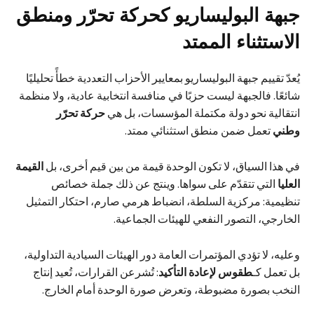
جبهة البوليساريو كحركة تحرّر ومنطق
الاستثناء الممتد
يُعدّ تقييم جبهة البوليساريو بمعايير الأحزاب التعددية خطأً تحليليًا
شائعًا. فالجبهة ليست حزبًا في منافسة انتخابية عادية، ولا منظمة
انتقالية نحو دولة مكتملة المؤسسات، بل هي
حركة تحرّر
وطني
تعمل ضمن منطق استثنائي ممتد.
في هذا السياق، لا تكون الوحدة قيمة من بين قيم أخرى، بل
القيمة
العليا
التي تتقدّم على سواها. وينتج عن ذلك جملة خصائص
تنظيمية: مركزية السلطة، انضباط هرمي صارم، احتكار التمثيل
الخارجي، التصور النفعي للهيئات الجماعية.
وعليه، لا تؤدي المؤتمرات العامة دور الهيئات السيادية التداولية،
بل تعمل كـ
طقوس لإعادة التأكيد
: تُشرعن القرارات، تُعيد إنتاج
النخب بصورة مضبوطة، وتعرض صورة الوحدة أمام الخارج.