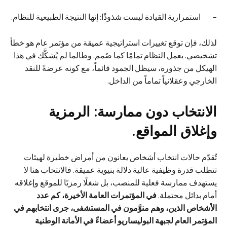
– استمرارية القيادة ليست شذوذًا: إنها النتيجة الطبيعية للنظام.
لذلك، فإن توقع تغييرات استراتيجية عميقة من مؤتمر عام هو خطأ
تشخيصي. يعمل النظام تمامًا كما صُمم. وطالما لم يُشكَّك في هذا
الهيكل من جذوره، سيظل الجمود قائماً، مع كونه عرضةً للنقد
الخارجي وعقلانياً تماماً من الداخل.
الانتخاب دون ممارسة: الرمزية
وإغلاق المواقع.
تُقدّم حالات انتخاب أشخاص يعانون من أمراض خطيرة لهيئات
تتطلب قدرة وظيفية عالية دلالة بنيوية عميقة. فالانتخاب هنا لا
يستهدف ممارسة فعلية للمنصب، بل شغلًا رمزيًا للموقع وإغلاقه
أمام بدائل محتملة.
في المؤتمرات العامة الأخيرة، كم عدد
الأشخاص الذين، وهم منوَّمون في المستشفى، جرى انتخابهم في
المؤتمر العام لجبهة البوليساريو أعضاءً في الأمانة الوطنية