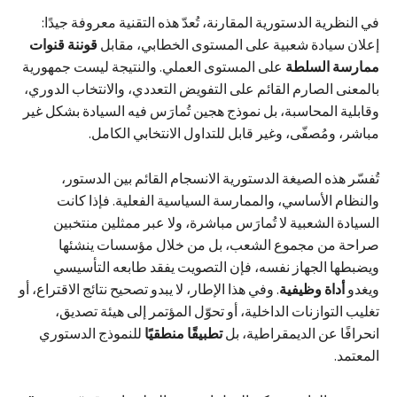
في النظرية الدستورية المقارنة، تُعدّ هذه التقنية معروفة جيدًا:
إعلان سيادة شعبية على المستوى الخطابي، مقابل
قوننة قنوات
ممارسة السلطة
على المستوى العملي. والنتيجة ليست جمهورية
بالمعنى الصارم القائم على التفويض التعددي، والانتخاب الدوري،
وقابلية المحاسبة، بل نموذج هجين تُمارَس فيه السيادة بشكل غير
مباشر، ومُصفّى، وغير قابل للتداول الانتخابي الكامل.
تُفسّر هذه الصيغة الدستورية الانسجام القائم بين الدستور،
والنظام الأساسي، والممارسة السياسية الفعلية. فإذا كانت
السيادة الشعبية لا تُمارَس مباشرة، ولا عبر ممثلين منتخبين
صراحة من مجموع الشعب، بل من خلال مؤسسات ينشئها
ويضبطها الجهاز نفسه، فإن التصويت يفقد طابعه التأسيسي
ويغدو
أداة وظيفية
. وفي هذا الإطار، لا يبدو تصحيح نتائج الاقتراع، أو
تغليب التوازنات الداخلية، أو تحوّل المؤتمر إلى هيئة تصديق،
انحرافًا عن الديمقراطية، بل
تطبيقًا منطقيًا
للنموذج الدستوري
المعتمد.