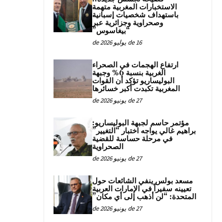
الاستخبارات المغربية متهمة
باستهداف شخصيات إسبانية
وصحراوية وجزائرية عبر
“بيغاسوس”
16 de يوليو de 2026
ارتفاع الهجمات في الصحراء
الغربية بنسبة 6% وجبهة
البوليساريو تؤكد أن القوات
المغربية تكبدت أكبر خسائرها
27 de يونيو de 2026
مؤتمر حاسم لجبهة البوليساريو:
براهيم غالي يواجه اختبار “التغيير”
في مرحلة حساسة للقضية
الصحراوية
27 de يونيو de 2026
مسعد بولس ينفي الشائعات حول
تعيينه سفيراً في الإمارات العربية
المتحدة: “لن أذهب إلى أي مكان”
27 de يونيو de 2026