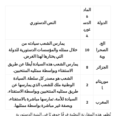
الماد
ة
الدولة
الدس
النص الدستوري
توري
ة
الج.
يمارس الشعب سيادته من
الصحرا
10
خلال ممثله والمؤسسات الدستورية للدولة
وية
التي يختارها لهذا الغرض.
يمارس الشعب هذه السيادة أيضًا عن طريق
الجزائر
8
الاستفتاء وبواسطة ممثليه المنتخبين.
الشعب هو مصدر كل سلطة. السيادة
موريتاني
2
الوطنية ملك للشعب الذي يمارسها عن
ا
طريق ممثليه المنتخبين وبواسطة الاستفتاء.
السيادة للأمة، تمارسها مباشرة بالاستفتاء،
المغرب
2
وبصفة غير مباشرة بواسطة ممثليها.
تُظهر هذه المقارنة النصّية فرقًا جوهريًا في البنية الدستورية