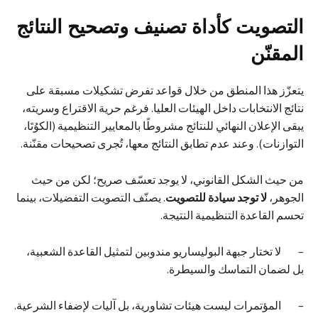
التصويت كأداة تصنيف وتصحيح النتائج
المقنّن
يتعزّز هذا المنطق من خلال قواعد تفرض تشكيلات مسبقة على
نتائج الانتخابات داخل الهيئات العليا. فرغم حرية الاقتراع وسريته،
يبقى الإعلان النهائي للنتائج مشروطًا بالمعايير التنظيمية (الكوُتَا،
التوازنات). وعند عدم تطابق النتائج معها، تُجرى تصحيحات مقنّنة.
من حيث الشكل القانوني، لا يوجد تعسّف صريح؛ لكن من حيث
الجوهر،
لا توجد سيادة للتصويت
. يصنّف التصويت التفضيلات، بينما
تحسم القاعدة التنظيمية النتيجة.
– لا تختار جبهة البوليساريو مندوبين لتمثيل القاعدة الشعبية،
بل لضمان التماسك والسيطرة.
– المؤتمرات ليست هيئات تشاورية، بل آليات لإضفاء الشرعية.