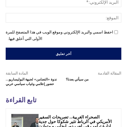
البري
الإل
المو
احفظ اسمي والبريد الإلكتروني وموقع الويب في هذا المتصفح للمرة
الأولى التي أعلق فيها.
المقالة القادمة
المادة السابقة
من سيأتي بعدنا؟
ندوة «التضامن» لجبهة البوليساريو…
حضور إعلامي وغياب سياسي عربي
تابع القراءة
الصحراء الغربية.. تصريحات السفير
الأمريكي في الرباط تثير شكوكا حول جدية
إدارة ترامب في لعب دور إيجابي و متوازن