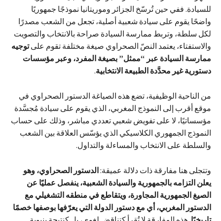
للسيادة. ففي حين تُرسّخ الجزائر وموريتانيا نموذجًا جمهوريًا
واضحًا يقوم على سيادة شعبية أصلية، تجعل من الشعب مصدرًا
لكل سلطة، وتربط ممارسة السيادة صراحة بالانتخاب والتصويت
والاستفتاء، يعتمد النصّ الصحراوي صيغة مختلفة تقوم على
توجيه
ممارسة السيادة عبر “ممثل” بصيغة المفرد، وعبر مؤسسات
دستورية غير محدَّدة الطبيعة الانتخابية
.
من الناحية الوظيفية، تضع هذه الصياغة الدستور الصحراوي في
موقع أقرب إلى النموذج المغربي، الذي يقوم على سيادة مُجسَّدة
مؤسساتيًا، لا على تفويض شعبي تعددي مباشر، وذلك على حساب
النموذج الجمهوري الكلاسيكي الذي يؤسّس العلاقة بين الشعب
والسلطة على الانتخاب والمساءلة والتداول.
وتتجلى هنا مفارقة ذات دلالة عميقة:
الدستور الصحراوي، وهو
يعلن التزامه بالجمهورية والسيادة الشعبية، ينفصل عمليًا عن
الصيغ الجمهورية المجاورة، ويتقاطع في منطقه التشغيلي مع
الدستور المغربي، أي مع دستور الدولة التي يعرّفها بوصفها خصمًا
تاريخيًا
. هذه المفارقة لا تُقرأ كتناقض لغوي، بل كنتيجة بنيوية