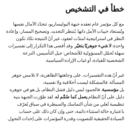
خطأ في التشخيص
مع كل مؤتمر عام تعقده جبهة البوليساريو، تتجدّد الآمال نفسها
وتُستعاد خيبات الأمل ذاتها. يُنتظر التجديد، وتصحيح المسار، وإعادة
النظر في استراتيجية امتدّت لعقود، غير أنّ النتيجة تكاد تكون
واحدة:
لا شيء جوهريًا يتغيّر
. وقد أفضى هذا التكرار إلى تفسيرات
سهلة تُحمّل المسؤولية للأشخاص: جيل التأسيس، النزعة
الشخصية للقيادة، أو غياب الإرادة السياسية.
غير أنّ هذه التفسيرات، على وجاهتها الظاهرية، لا تلامس جوهر
المسألة. فالمشكلة ليست أخلاقية ولا نفسية،
بل
مؤسسية
. فالجمود ليس دليل فشل النظام، بل هو في جوهره
دليل على أنّ النظام
يعمل كما صُمِّم له
. لقد طوّرت الجبهة بنية
تنظيمية تُعلي من شأن التماسك والسيطرة في سياق يُعرّف
باعتباره حالة استثناء دائمة، حتى وإن كان ذلك على حساب
السيادة الحقيقية للتصويت وقدرة المؤتمرات على إحداث التحول.