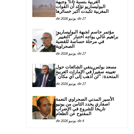
الغربية بنسبة 6% وجبهة
البوليساريو تؤكد أن القوات
المغربية تكبدت أكبر خسائرها
27 de يونيو de 2026
مؤتمر حاسم لجبهة البوليساريو:
براهيم غالي يواجه اختبار “التغيير”
في مرحلة حساسة للقضية
الصحراوية
27 de يونيو de 2026
مسعد بولس ينفي الشائعات حول
تعيينه سفيراً في الإمارات العربية
المتحدة: “لن أذهب إلى أي مكان”
27 de يونيو de 2026
الأسير المدني الصحراوي النعمة
اصفاري يحدد الثامن من يونيو
تاريخا للشروع في الإضراب
المفتوح عن الطعام
4 de يونيو de 2026