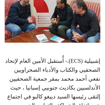
إشبيلية (ECS).- أٌستقبل الأمين العام لإتحاد
الصحفيي والكتاب والأدباء الصحراويين
نفعي أحمد محمد بمقر جمعية الصحفيين
الأندلسيين بكاديث جنوبيي إسبانيا ، حيث
إلتقى رئيسها السيد دييغو كالبو في اجتماع