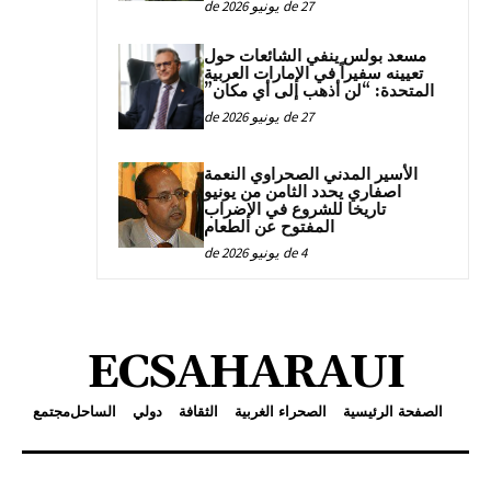
27 de يونيو de 2026
مسعد بولس ينفي الشائعات حول
تعيينه سفيراً في الإمارات العربية
المتحدة: “لن أذهب إلى أي مكان”
27 de يونيو de 2026
الأسير المدني الصحراوي النعمة
اصفاري يحدد الثامن من يونيو
تاريخا للشروع في الإضراب
المفتوح عن الطعام
4 de يونيو de 2026
ECSAHARAUI
الصفحة الرئيسية
الصحراء الغربية
الثقافة
دولي
الساحل
مجتمع