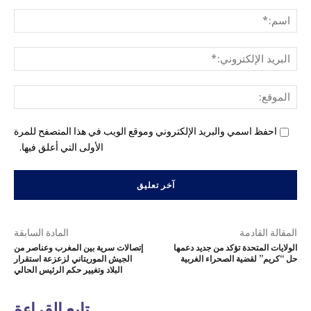
التع
اسم
البري
الإل
المو
احفظ اسمي والبريد الإلكتروني وموقع الويب في هذا المتصفح للمرة
الأولى التي أعلق فيها.
المقالة القادمة
المادة السابقة
الولايات المتحدة تؤكد من جديد دعمها
إتصالات سرية بين المغرب وعناصر من
حل “كريم” لقضية الصحراء الغربية
الجيش الموريتاني لزعزعة استقرار
البلاد وتغيير حكم الرئيس الحالي
تابع القراءة