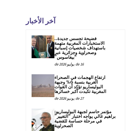
آخر الأخبار
فضيحة تجسس جديدة..
الاستخبارات المغربية متهمة
باستهداف شخصيات إسبانية
وصحراوية وجزائرية عبر
“بيغاسوس”
16 de يوليو de 2026
ارتفاع الهجمات في الصحراء
الغربية بنسبة 6% وجبهة
البوليساريو تؤكد أن القوات
المغربية تكبدت أكبر خسائرها
27 de يونيو de 2026
مؤتمر حاسم لجبهة البوليساريو:
براهيم غالي يواجه اختبار “التغيير”
في مرحلة حساسة للقضية
الصحراوية