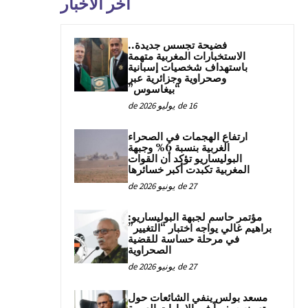
آخر الأخبار
فضيحة تجسس جديدة..
الاستخبارات المغربية متهمة
باستهداف شخصيات إسبانية
وصحراوية وجزائرية عبر
“بيغاسوس”
16 de يوليو de 2026
ارتفاع الهجمات في الصحراء
الغربية بنسبة 6% وجبهة
البوليساريو تؤكد أن القوات
المغربية تكبدت أكبر خسائرها
27 de يونيو de 2026
مؤتمر حاسم لجبهة البوليساريو:
براهيم غالي يواجه اختبار “التغيير”
في مرحلة حساسة للقضية
الصحراوية
27 de يونيو de 2026
مسعد بولس ينفي الشائعات حول