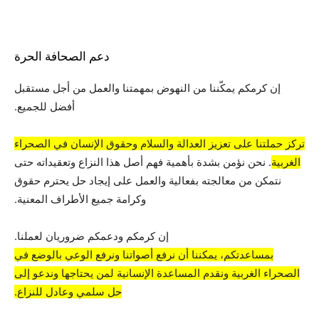
دعم الصحافة الحرة
إن كرمكم يمكّننا من النهوض بمهمتنا والعمل من أجل مستقبل
أفضل للجميع.
تركز حملتنا على تعزيز العدالة والسلام وحقوق الإنسان في الصحراء
الغربية
. نحن نؤمن بشدة بأهمية فهم أصل هذا النزاع وتعقيداته حتى
نتمكن من معالجته بفعالية والعمل على إيجاد حل يحترم حقوق
وكرامة جميع الأطراف المعنية.
إن كرمكم ودعمكم ضروريان لعملنا.
بمساعدتكم، يمكننا أن نرفع أصواتنا ونرفع الوعي بالوضع في
الصحراء الغربية ونقدم المساعدة الإنسانية لمن يحتاجها وندعو إلى
حل سلمي وعادل للنزاع.