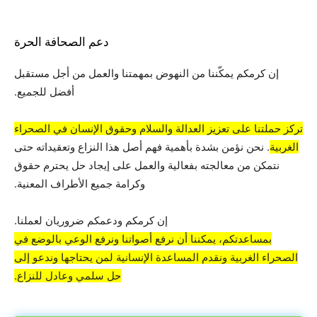
دعم الصحافة الحرة
إن كرمكم يمكّننا من النهوض بمهمتنا والعمل من أجل مستقبل
أفضل للجميع.
تركز حملتنا على تعزيز العدالة والسلام وحقوق الإنسان في الصحراء
الغربية
. نحن نؤمن بشدة بأهمية فهم أصل هذا النزاع وتعقيداته حتى
نتمكن من معالجته بفعالية والعمل على إيجاد حل يحترم حقوق
وكرامة جميع الأطراف المعنية.
إن كرمكم ودعمكم ضروريان لعملنا.
بمساعدتكم، يمكننا أن نرفع أصواتنا ونرفع الوعي بالوضع في
الصحراء الغربية ونقدم المساعدة الإنسانية لمن يحتاجها وندعو إلى
حل سلمي وعادل للنزاع.