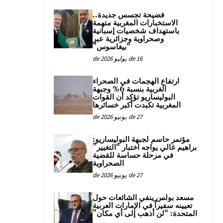
فضيحة تجسس جديدة..
الاستخبارات المغربية متهمة
باستهداف شخصيات إسبانية
وصحراوية وجزائرية عبر
“بيغاسوس”
16 de يوليو de 2026
ارتفاع الهجمات في الصحراء
الغربية بنسبة 6% وجبهة
البوليساريو تؤكد أن القوات
المغربية تكبدت أكبر خسائرها
27 de يونيو de 2026
مؤتمر حاسم لجبهة البوليساريو:
براهيم غالي يواجه اختبار “التغيير”
في مرحلة حساسة للقضية
الصحراوية
27 de يونيو de 2026
مسعد بولس ينفي الشائعات حول
تعيينه سفيراً في الإمارات العربية
المتحدة: “لن أذهب إلى أي مكان”