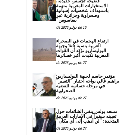
فضيحة تجسس جديدة..
الاستخبارات المغربية متهمة
باستهداف شخصيات إسبانية
وصحراوية وجزائرية عبر
“بيغاسوس”
16 de يوليو de 2026
ارتفاع الهجمات في الصحراء
الغربية بنسبة 6% وجبهة
البوليساريو تؤكد أن القوات
المغربية تكبدت أكبر خسائرها
27 de يونيو de 2026
مؤتمر حاسم لجبهة البوليساريو:
براهيم غالي يواجه اختبار “التغيير”
في مرحلة حساسة للقضية
الصحراوية
27 de يونيو de 2026
مسعد بولس ينفي الشائعات حول
تعيينه سفيراً في الإمارات العربية
المتحدة: “لن أذهب إلى أي مكان”
27 de يونيو de 2026