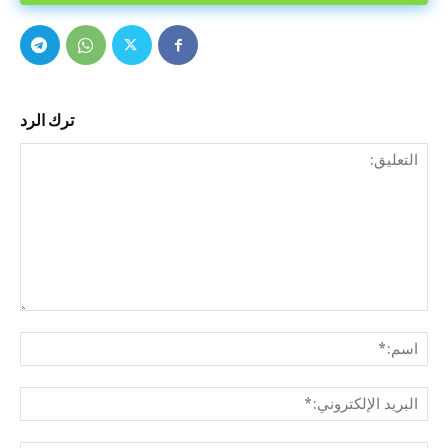
ترك الرد
التع
اسم
البري
الإل