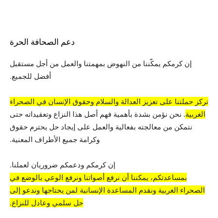
دعم الصحافة الحرة
إن كرمكم يمكّننا من النهوض بمهمتنا والعمل من أجل مستقبل
أفضل للجميع.
تركز حملتنا على تعزيز العدالة والسلام وحقوق الإنسان في الصحراء
الغربية
. نحن نؤمن بشدة بأهمية فهم أصل هذا النزاع وتعقيداته حتى
نتمكن من معالجته بفعالية والعمل على إيجاد حل يحترم حقوق
وكرامة جميع الأطراف المعنية.
إن كرمكم ودعمكم ضروريان لعملنا.
بمساعدتكم، يمكننا أن نرفع أصواتنا ونرفع الوعي بالوضع في
الصحراء الغربية ونقدم المساعدة الإنسانية لمن يحتاجها وندعو إلى
حل سلمي وعادل للنزاع.