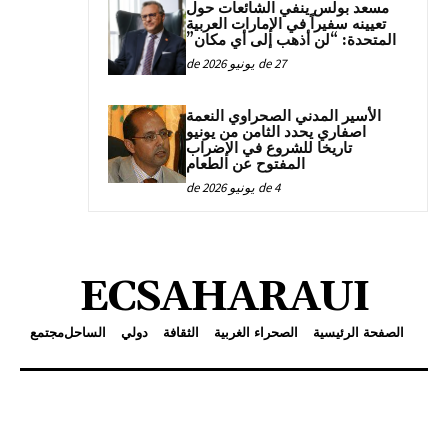
مسعد بولس ينفي الشائعات حول
تعيينه سفيراً في الإمارات العربية
المتحدة: “لن أذهب إلى أي مكان”
27 de يونيو de 2026
الأسير المدني الصحراوي النعمة
اصفاري يحدد الثامن من يونيو
تاريخا للشروع في الإضراب
المفتوح عن الطعام
4 de يونيو de 2026
ECSAHARAUI
الصفحة الرئيسية
الصحراء الغربية
الثقافة
دولي
الساحل
مجتمع