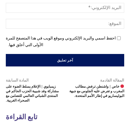
البري
الإل
المو
احفظ اسمي والبريد الإلكتروني وموقع الويب في هذا المتصفح للمرة
الأولى التي أعلق فيها.
المقالة القادمة
المادة السابقة
خاص | واشنطن ترفض مطالب
زيمبابوي | الإعلام يسلط الضوء على
المغرب و تفرض عليه الجلوس مع جبهة
مشاركة وفد شبيبة الحزب الحاكم في
البوليساريو في إطار الأمم المتحدة.
المنتدى الشباني العالمي للتضامن مع
الصحراء الغربية.
تابع القراءة