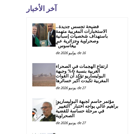
آخر الأخبار
فضيحة تجسس جديدة..
الاستخبارات المغربية متهمة
باستهداف شخصيات إسبانية
وصحراوية وجزائرية عبر
“بيغاسوس”
16 de يوليو de 2026
ارتفاع الهجمات في الصحراء
الغربية بنسبة 6% وجبهة
البوليساريو تؤكد أن القوات
المغربية تكبدت أكبر خسائرها
27 de يونيو de 2026
مؤتمر حاسم لجبهة البوليساريو:
براهيم غالي يواجه اختبار “التغيير”
في مرحلة حساسة للقضية
الصحراوية
27 de يونيو de 2026