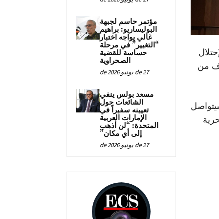
مؤتمر حاسم لجبهة
البوليساريو: براهيم
غالي يواجه اختبار
“التغيير” في مرحلة
حتلال
حساسة للقضية
الصحراوية
وف من
27 de يونيو de 2026
مسعد بولس ينفي
الشائعات حول
يتواصل
تعيينه سفيراً في
الإمارات العربية
حرية
المتحدة: “لن أذهب
إلى أي مكان”
27 de يونيو de 2026