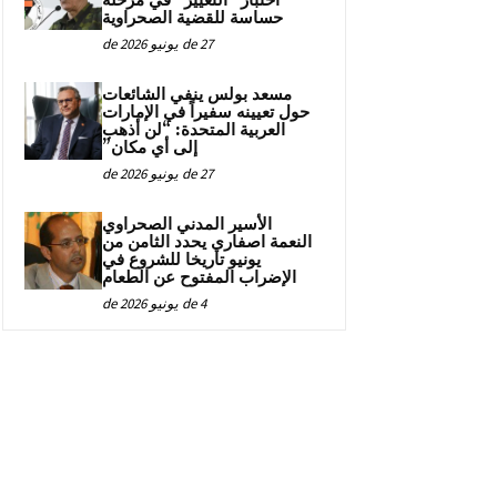
اختبار “التغيير” في مرحلة
حساسة للقضية الصحراوية
27 de يونيو de 2026
مسعد بولس ينفي الشائعات
حول تعيينه سفيراً في الإمارات
العربية المتحدة: “لن أذهب
إلى أي مكان”
27 de يونيو de 2026
الأسير المدني الصحراوي
النعمة اصفاري يحدد الثامن من
يونيو تاريخا للشروع في
الإضراب المفتوح عن الطعام
4 de يونيو de 2026