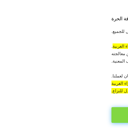
ة الحرة
 للجميع.
 الغربية
.
 معالجته
المعنية.
 لعملنا.
 الغربية
 للنزاع.