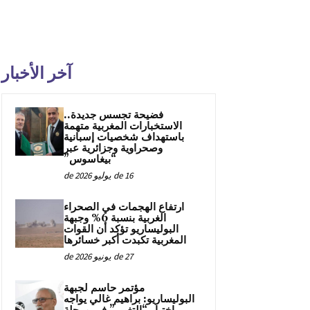
آخر الأخبار
فضيحة تجسس جديدة..
الاستخبارات المغربية متهمة
باستهداف شخصيات إسبانية
وصحراوية وجزائرية عبر
“بيغاسوس”
16 de يوليو de 2026
ارتفاع الهجمات في الصحراء
الغربية بنسبة 6% وجبهة
البوليساريو تؤكد أن القوات
المغربية تكبدت أكبر خسائرها
27 de يونيو de 2026
مؤتمر حاسم لجبهة
البوليساريو: براهيم غالي يواجه