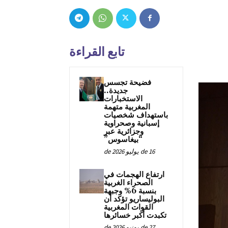
تابع القراءة
فضيحة تجسس
جديدة..
الاستخبارات
المغربية متهمة
باستهداف شخصيات
إسبانية وصحراوية
وجزائرية عبر
“بيغاسوس”
16 de يوليو de 2026
ارتفاع الهجمات في
الصحراء الغربية
بنسبة 6% وجبهة
البوليساريو تؤكد أن
القوات المغربية
تكبدت أكبر خسائرها
27 de يونيو de 2026