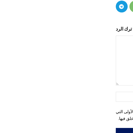
ترك الرد
التعليق:
اسم:*
أولى التي
لق فيها.