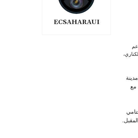
ECSAHARAUI
 لتنسيق الدعم
كناري،
دينة
 مع
تامي
مقبل.