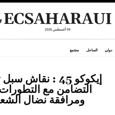
ECSAHARAUI
04 أغسطس 2026
دولي
الساحل
مجتمع
إيكوكو 45 : نقاش
التضامن مع التطورات ا
ومرافقة نضال الشع