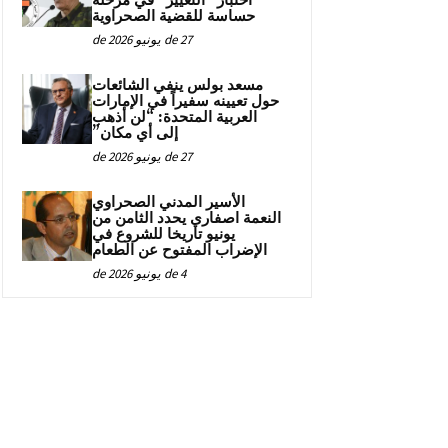
اختبار “التغيير” في مرحلة
حساسة للقضية الصحراوية
27 de يونيو de 2026
مسعد بولس ينفي الشائعات
حول تعيينه سفيراً في الإمارات
العربية المتحدة: “لن أذهب
إلى أي مكان”
27 de يونيو de 2026
الأسير المدني الصحراوي
النعمة اصفاري يحدد الثامن من
يونيو تاريخا للشروع في
الإضراب المفتوح عن الطعام
4 de يونيو de 2026