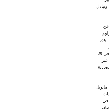
وتبادل
عن
اوي
 هذه
الشركات بالإمتثال لأحكام محكمة العدل الأوروبية الصادرة في 29
عبر
صادية
مانويل
دات
 في
صادر