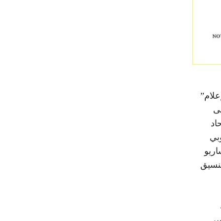
لام”
ى
اد
بي
اريو
تنسيق
ير