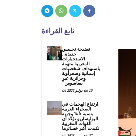
تابع القراءة
فضيحة تجسس
جديدة..
الاستخبارات
المغربية متهمة
باستهداف شخصيات
إسبانية وصحراوية
وجزائرية عبر
“بيغاسوس”
16 de يوليو de 2026
ارتفاع الهجمات في
الصحراء الغربية
بنسبة 6% وجبهة
البوليساريو تؤكد أن
القوات المغربية
تكبدت أكبر خسائرها
27 de يونيو de 2026