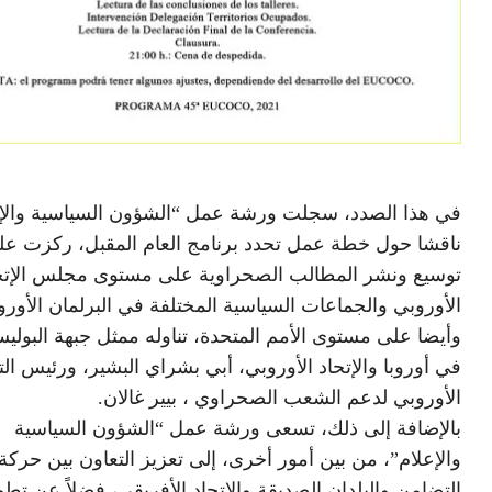
في هذا الصدد، سجلت ورشة عمل “الشؤون السياسية والإع
ناقشا حول خطة عمل تحدد برنامج العام المقبل، ركزت عل
توسيع ونشر المطالب الصحراوية على مستوى مجلس الإتح
الأوروبي والجماعات السياسية المختلفة في البرلمان الأورو
وأيضا على مستوى الأمم المتحدة، تناوله ممثل جبهة البوليس
في أوروبا والإتحاد الأوروبي، أبي بشراي البشير، ورئيس ال
الأوروبي لدعم الشعب الصحراوي ، بيير غالان.
بالإضافة إلى ذلك، تسعى ورشة عمل “الشؤون السياسية
والإعلام”، من بين أمور أخرى، إلى تعزيز التعاون بين حركة
التضامن والبلدان الصديقة والإتحاد الأفريقي، فضلاً عن تطو