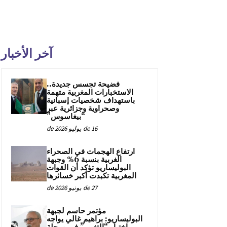
آخر الأخبار
فضيحة تجسس جديدة..
الاستخبارات المغربية متهمة
باستهداف شخصيات إسبانية
وصحراوية وجزائرية عبر
“بيغاسوس”
16 de يوليو de 2026
ارتفاع الهجمات في الصحراء
الغربية بنسبة 6% وجبهة
البوليساريو تؤكد أن القوات
المغربية تكبدت أكبر خسائرها
27 de يونيو de 2026
مؤتمر حاسم لجبهة
البوليساريو: براهيم غالي يواجه