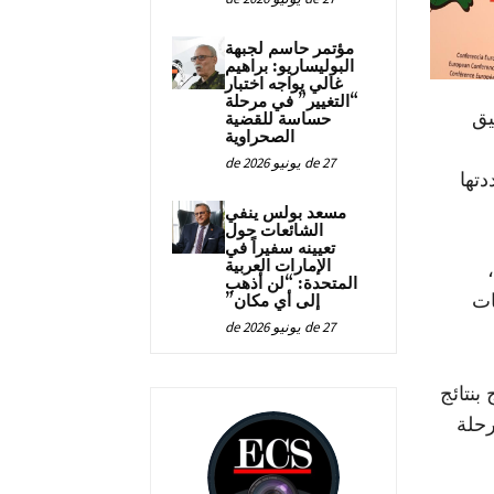
مؤتمر حاسم لجبهة
البوليساريو: براهيم
غالي يواجه اختبار
“التغيير” في مرحلة
 لتنسيق
حساسة للقضية
الصحراوية
27 de يونيو de 2026
تها
مسعد بولس ينفي
الشائعات حول
تعيينه سفيراً في
الإمارات العربية
المتحدة: “لن أذهب
ات
إلى أي مكان”
27 de يونيو de 2026
بنتائج
حلة