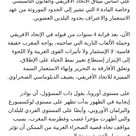
على أساس ميثاق الاتحاد الأفريقي والقانون التأسيسي
وخاصة المادة 4 التي تشير إلى الحدود الموروثة من عهد
الاستعمار والاعتراف بحدود البلدين العضوين.
الآن، بعد قرابة 4 سنوات من قبوله في الإتحاد الافريقي
وحملة الألعاب النارية التي صاحبته، يواجه المغرب حقيقة
قاسية: لا الإستثمار ولا تأثيرات القوى الغربية ولا اللجوء
إلى الإبتزاز إستطاع تغيير نمط الحياة على الإطلاق،
وتعلق الأفارقة به التحرير وإنهاء الاستعمار السمة
المميزة للاتحاد الأفريقي، يضيف الدبلوماسي الصحراوي.
على مستوى أوروبا، يقول ذات المسؤول، أن بوادر
إيجابية في الظهور بدأت تظهر على مستوى لوكسمبورغ
والبرلمان الأوروبي، وأيضًا على المستوى الفردي للبلدان
والتي أظهرت مؤخرا غضب وغطرسة المغرب، بسبب
مواقف تجاه قضية الصحراء الغربية من الممكن أن تؤثر
في مسار القضية مستقبلا.