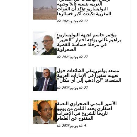
الغربية بنسبة 6% وجبهة
البوليساريو تؤكد أن القوات
المغربية تكبدت أكبر خسائرها
27 de يونيو de 2026
مؤتمر حاسم لجبهة البوليساريو:
براهيم غالي يواجه اختبار “التغيير”
في مرحلة حساسة للقضية
الصحراوية
27 de يونيو de 2026
مسعد بولس ينفي الشائعات حول
تعيينه سفيراً في الإمارات العربية
المتحدة: “لن أذهب إلى أي مكان”
27 de يونيو de 2026
الأسير المدني الصحراوي النعمة
اصفاري يحدد الثامن من يونيو
تاريخا للشروع في الإضراب
المفتوح عن الطعام
4 de يونيو de 2026