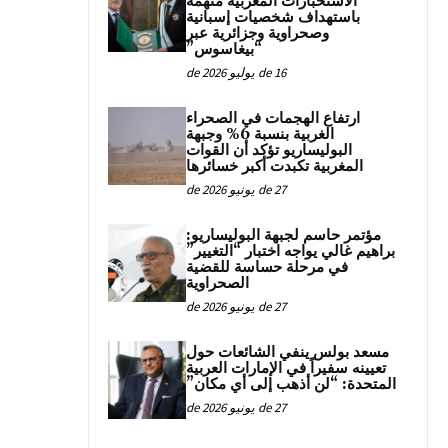
الاستخبارات المغربية متهمة
باستهداف شخصيات إسبانية
وصحراوية وجزائرية عبر
“بيغاسوس”
16 de يوليو de 2026
ارتفاع الهجمات في الصحراء
الغربية بنسبة 6% وجبهة
البوليساريو تؤكد أن القوات
المغربية تكبدت أكبر خسائرها
27 de يونيو de 2026
مؤتمر حاسم لجبهة البوليساريو:
براهيم غالي يواجه اختبار “التغيير”
في مرحلة حساسة للقضية
الصحراوية
27 de يونيو de 2026
مسعد بولس ينفي الشائعات حول
تعيينه سفيراً في الإمارات العربية
المتحدة: “لن أذهب إلى أي مكان”
27 de يونيو de 2026