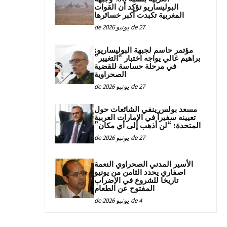
البوليساريو تؤكد أن القوات
المغربية تكبدت أكبر خسائرها
27 de يونيو de 2026
مؤتمر حاسم لجبهة البوليساريو:
براهيم غالي يواجه اختبار “التغيير”
في مرحلة حساسة للقضية
الصحراوية
27 de يونيو de 2026
مسعد بولس ينفي الشائعات حول
تعيينه سفيراً في الإمارات العربية
المتحدة: “لن أذهب إلى أي مكان”
27 de يونيو de 2026
الأسير المدني الصحراوي النعمة
اصفاري يحدد الثامن من يونيو
تاريخا للشروع في الإضراب
المفتوح عن الطعام
4 de يونيو de 2026