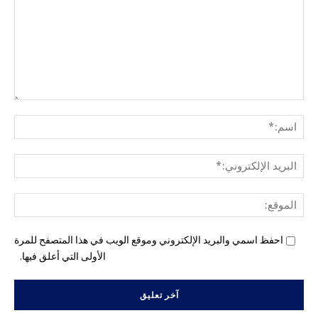
التع
اسم
البري
الإل
المو
احفظ اسمي والبريد الإلكتروني وموقع الويب في هذا المتصفح للمرة
الأولى التي أعلق فيها.