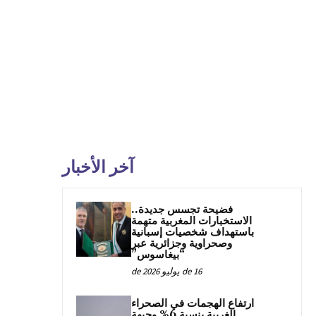
آخر الأخبار
فضيحة تجسس جديدة..
الاستخبارات المغربية متهمة
باستهداف شخصيات إسبانية
وصحراوية وجزائرية عبر
“بيغاسوس”
16 de يوليو de 2026
ارتفاع الهجمات في الصحراء
الغربية بنسبة 6% وجبهة