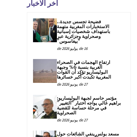
آخر الأخبار
فضيحة تجسس جديدة..
الاستخبارات المغربية متهمة
باستهداف شخصيات إسبانية
وصحراوية وجزائرية عبر
“بيغاسوس”
16 de يوليو de 2026
ارتفاع الهجمات في الصحراء
الغربية بنسبة 6% وجبهة
البوليساريو تؤكد أن القوات
المغربية تكبدت أكبر خسائرها
27 de يونيو de 2026
مؤتمر حاسم لجبهة البوليساريو:
براهيم غالي يواجه اختبار “التغيير”
في مرحلة حساسة للقضية
الصحراوية
27 de يونيو de 2026
مسعد بولس ينفي الشائعات حول