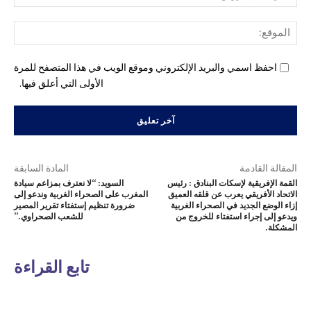
الإل
المو
احفظ اسمي والبريد الإلكتروني وموقع الويب في هذا المتصفح للمرة
الأولى التي أعلق فيها.
المقالة القادمة
المادة السابقة
القمة الإفريقية لإسكات البنادق : رئيس
السويد: “لا نعترف بمزاعم سيادة
الاتحاد الأفريقي يعرب عن قلقه العميق
المغرب على الصحراء الغربية وندعو إلى
إزاء الوضع الجديد في الصحراء الغربية
ضرورة تنظيم إستفتاء تقرير المصير
ويدعو إلى إجراء استفتاء للخروج من
للشعب الصحراوي.”
المشكلة.
تابع القراءة