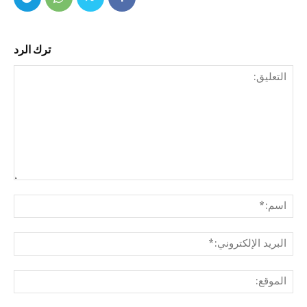
ترك الرد
التع
اسم
البري
الإل
المو