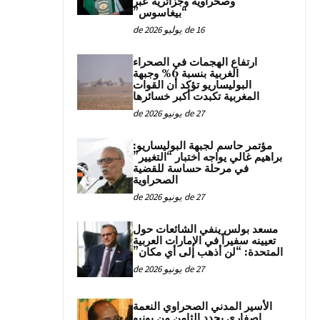
وصحراوية وجزائرية عبر
“بيغاسوس”
16 de يوليو de 2026
ارتفاع الهجمات في الصحراء
الغربية بنسبة 6% وجبهة
البوليساريو تؤكد أن القوات
المغربية تكبدت أكبر خسائرها
27 de يونيو de 2026
مؤتمر حاسم لجبهة البوليساريو:
براهيم غالي يواجه اختبار “التغيير”
في مرحلة حساسة للقضية
الصحراوية
27 de يونيو de 2026
مسعد بولس ينفي الشائعات حول
تعيينه سفيراً في الإمارات العربية
المتحدة: “لن أذهب إلى أي مكان”
27 de يونيو de 2026
الأسير المدني الصحراوي النعمة
اصفاري يحدد الثامن من يونيو