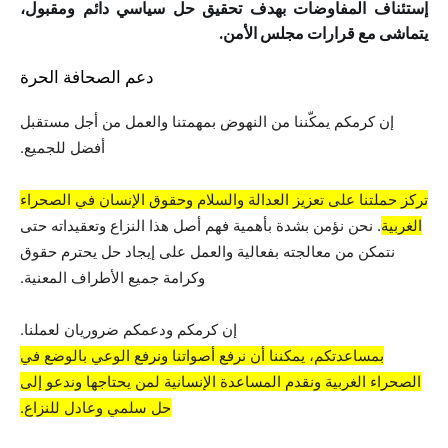
إستئناف المفاوضات بهدف تحقيق حل سياسي دائم ومقبول،
يتماشى مع قرارات مجلس الأمن.
دعم الصحافة الحرة
إن كرمكم يمكّننا من النهوض بمهمتنا والعمل من أجل مستقبل
أفضل للجميع.
تركز حملتنا على تعزيز العدالة والسلام وحقوق الإنسان في الصحراء
الغربية
. نحن نؤمن بشدة بأهمية فهم أصل هذا النزاع وتعقيداته حتى
نتمكن من معالجته بفعالية والعمل على إيجاد حل يحترم حقوق
وكرامة جميع الأطراف المعنية.
إن كرمكم ودعمكم ضروريان لعملنا.
بمساعدتكم، يمكننا أن نرفع أصواتنا ونرفع الوعي بالوضع في
الصحراء الغربية ونقدم المساعدة الإنسانية لمن يحتاجها وندعو إلى
حل سلمي وعادل للنزاع.