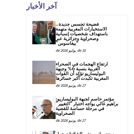
آخر الأخبار
فضيحة تجسس جديدة..
الاستخبارات المغربية متهمة
باستهداف شخصيات إسبانية
وصحراوية وجزائرية عبر
“بيغاسوس”
16 de يوليو de 2026
ارتفاع الهجمات في الصحراء
الغربية بنسبة 6% وجبهة
البوليساريو تؤكد أن القوات
المغربية تكبدت أكبر خسائرها
27 de يونيو de 2026
مؤتمر حاسم لجبهة البوليساريو:
براهيم غالي يواجه اختبار “التغيير”
في مرحلة حساسة للقضية
الصحراوية
27 de يونيو de 2026