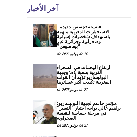
آخر الأخبار
فضيحة تجسس جديدة..
الاستخبارات المغربية متهمة
باستهداف شخصيات إسبانية
وصحراوية وجزائرية عبر
“بيغاسوس”
16 de يوليو de 2026
ارتفاع الهجمات في الصحراء
الغربية بنسبة 6% وجبهة
البوليساريو تؤكد أن القوات
المغربية تكبدت أكبر خسائرها
27 de يونيو de 2026
مؤتمر حاسم لجبهة البوليساريو:
براهيم غالي يواجه اختبار “التغيير”
في مرحلة حساسة للقضية
الصحراوية
27 de يونيو de 2026