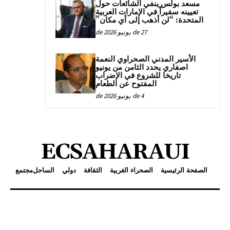
مسعد بولس ينفي الشائعات حول
تعيينه سفيراً في الإمارات العربية
المتحدة: “لن أذهب إلى أي مكان”
27 de يونيو de 2026
الأسير المدني الصحراوي النعمة
اصفاري يحدد الثامن من يونيو
تاريخا للشروع في الإضراب
المفتوح عن الطعام
4 de يونيو de 2026
ECSAHARAUI
الصفحة الرئيسية
الصحراء الغربية
الثقافة
دولي
الساحل
مجتمع