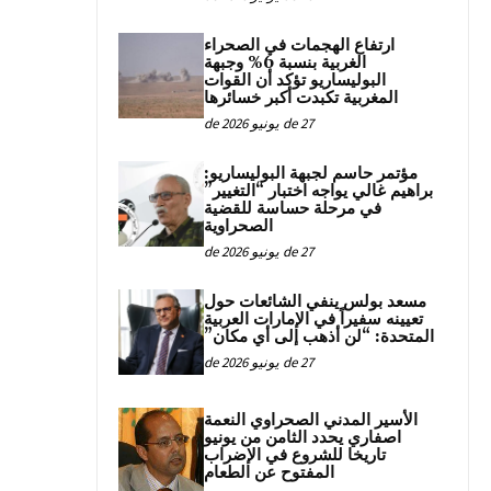
ارتفاع الهجمات في الصحراء
الغربية بنسبة 6% وجبهة
البوليساريو تؤكد أن القوات
المغربية تكبدت أكبر خسائرها
27 de يونيو de 2026
مؤتمر حاسم لجبهة البوليساريو:
براهيم غالي يواجه اختبار “التغيير”
في مرحلة حساسة للقضية
الصحراوية
27 de يونيو de 2026
مسعد بولس ينفي الشائعات حول
تعيينه سفيراً في الإمارات العربية
المتحدة: “لن أذهب إلى أي مكان”
27 de يونيو de 2026
الأسير المدني الصحراوي النعمة
اصفاري يحدد الثامن من يونيو
تاريخا للشروع في الإضراب
المفتوح عن الطعام