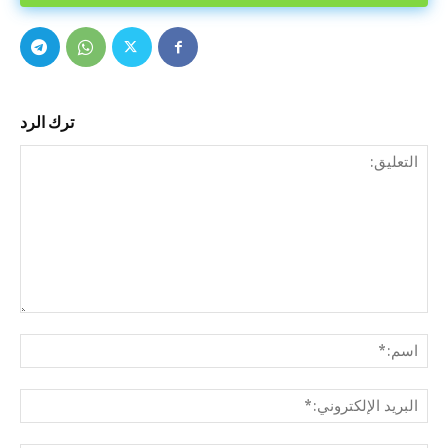
ترك الرد
التع
اسم
البري
الإل