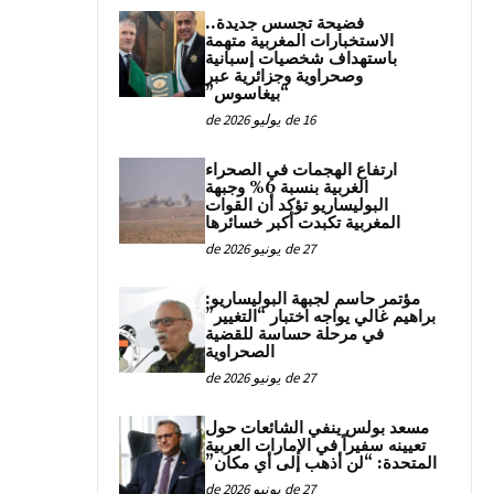
فضيحة تجسس جديدة..
الاستخبارات المغربية متهمة
باستهداف شخصيات إسبانية
وصحراوية وجزائرية عبر
“بيغاسوس”
16 de يوليو de 2026
ارتفاع الهجمات في الصحراء
الغربية بنسبة 6% وجبهة
البوليساريو تؤكد أن القوات
المغربية تكبدت أكبر خسائرها
27 de يونيو de 2026
مؤتمر حاسم لجبهة البوليساريو:
براهيم غالي يواجه اختبار “التغيير”
في مرحلة حساسة للقضية
الصحراوية
27 de يونيو de 2026
مسعد بولس ينفي الشائعات حول
تعيينه سفيراً في الإمارات العربية
المتحدة: “لن أذهب إلى أي مكان”
27 de يونيو de 2026