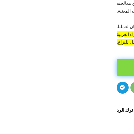
 معالجته
المعنية.
 لعملنا.
 الغربية
 للنزاع.
ترك الرد