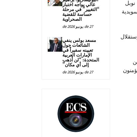
نوبل
غالي يواجه اختبار
“التغيير” في مرحلة
ي العاصمة السويدية
حساسة للقضية
الصحراوية
27 de يونيو de 2026
ستقلال
مسعد بولس ينفي
الشائعات حول
تعيينه سفيراً في
الإمارات العربية
المتحدة: “لن أذهب
ن
إلى أي مكان”
ؤمنون
27 de يونيو de 2026