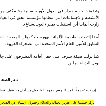
وتضمنت جولة حيدار في الدول الأوروبية، برنامج مكثف من
الأنشطة والاجتماعات التي تنظمها مؤسسة الحق في الحياة
زارت ألمانيا أين استقبلت بمقر (البونديستاغ).
أيضا إلتقت بالعاصمة الألمانية بهورست كوهلر، المبعوث ال
السابق للأمين العام الأمم المتحدة إلى الصحراء الغربية.
كما نزلت ضيفة شرف على حفل أقامه المشرفون على جائ
نوبل البديلة ببرلين.
دعم الصحاف
إن كرمكم يمكّننا من النهوض بمهمتنا والعمل من أجل مستقبل أفضل
تركز حملتنا على تعزيز العدالة والسلام وحقوق الإنسان في الصحراء