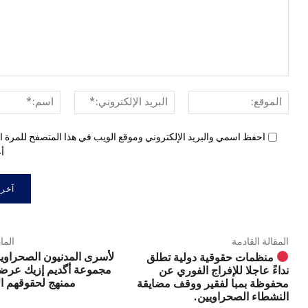
الموقع:
البريد
الإلكتروني:*
احفظ اسمي والبريد الإلكتروني وموقع الويب في هذا المتصفح للمرة ال
أع
المقالة القادمة
الما
لأسرى المدنيون الصحراو
منظمات حقوقية دولية تطلق
مجموعة أگديم إزيك عرضة 
نداءً عاجلا للإفراج الفوري عن
ممنهج لحقوقهم ال
محفوظة بمبا لفقير ووقف مضايقة
النشطاء الصحراويين.