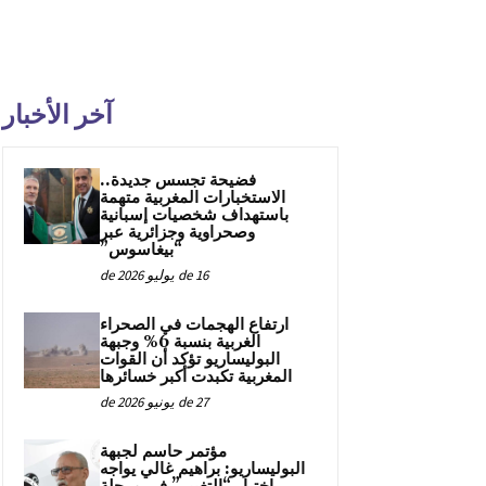
آخر الأخبار
فضيحة تجسس جديدة..
الاستخبارات المغربية متهمة
باستهداف شخصيات إسبانية
وصحراوية وجزائرية عبر
“بيغاسوس”
16 de يوليو de 2026
ارتفاع الهجمات في الصحراء
الغربية بنسبة 6% وجبهة
البوليساريو تؤكد أن القوات
المغربية تكبدت أكبر خسائرها
27 de يونيو de 2026
مؤتمر حاسم لجبهة
البوليساريو: براهيم غالي يواجه