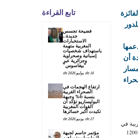
تابع القراءة
فائزة
لدور
فضيحة تجسس
جديدة..
الاستخبارات
عمها
المغربية متهمة
باستهداف شخصيات
إسبانية وصحراوية
ة أن
وجزائرية عبر
“بيغاسوس”
مسار
16 de يوليو de 2026
حراء
ارتفاع الهجمات في
الصحراء الغربية
بنسبة 6% وجبهة
البوليساريو تؤكد أن
القوات المغربية
تكبدت أكبر خسائرها
27 de يونيو de 2026
ربية في
خطابها الملهم الذي ألقته مساء اليوم على مسامع أكثر من 1200
مؤتمر حاسم لجبهة
البوليساريو: براهيم