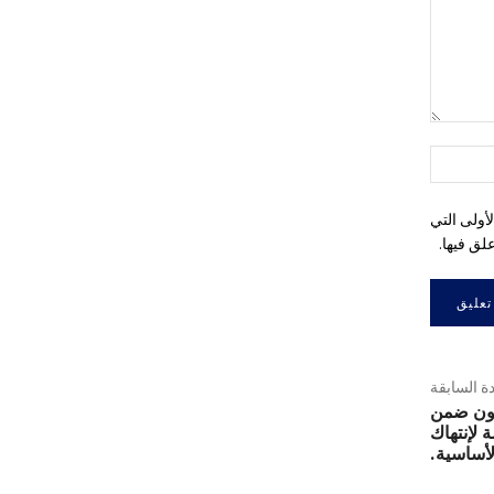
التعليق:
اسم:*
أولى التي
لق فيها.
دة السابقة
يون ضمن
لإنتهاك
أساسية.