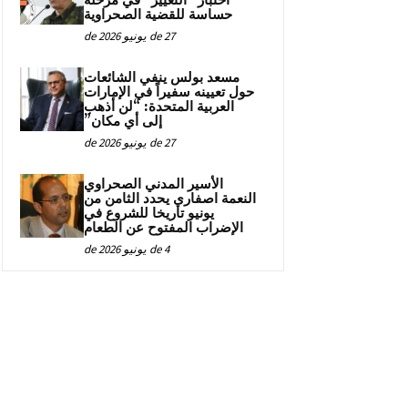
اختبار “التغيير” في مرحلة
حساسة للقضية الصحراوية
27 de يونيو de 2026
مسعد بولس ينفي الشائعات
حول تعيينه سفيراً في الإمارات
العربية المتحدة: “لن أذهب
إلى أي مكان”
27 de يونيو de 2026
الأسير المدني الصحراوي
النعمة اصفاري يحدد الثامن من
يونيو تاريخا للشروع في
الإضراب المفتوح عن الطعام
4 de يونيو de 2026