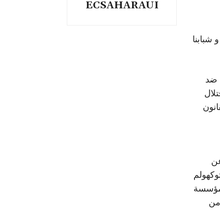
ECSAHARAUI
 شبابنا
 ضد
تلال
انون
عن
وكهولم
لمؤسسة
من