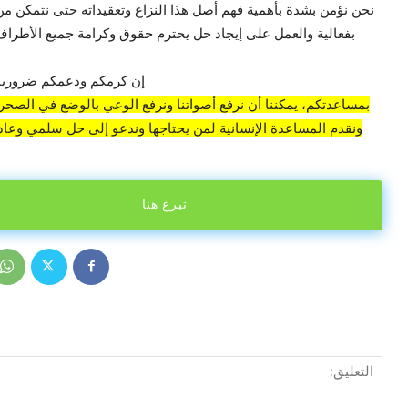
نحن نؤمن بشدة بأهمية فهم أصل هذا النزاع وتعقيداته حتى نتمكن من
بفعالية والعمل على إيجاد حل يحترم حقوق وكرامة جميع الأطراف 
إن كرمكم ودعمكم ضروريان
بمساعدتكم، يمكننا أن نرفع أصواتنا ونرفع الوعي بالوضع في الصحراء
ونقدم المساعدة الإنسانية لمن يحتاجها وندعو إلى حل سلمي وعادل
تبرع هنا