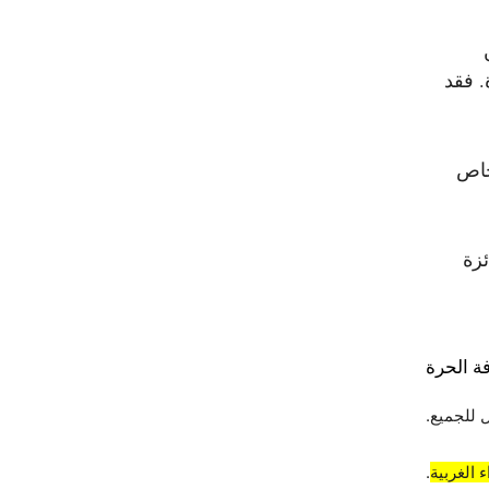
. فقد
خاص
زة
ة الحرة
 للجميع.
 الغربية
.