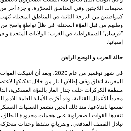
مخيمات اللاجئين وفي المناطق المحرّرة، و جزء آخر من
كمواطنين من الدرجة الثانية في المناطق المحتلة، تُنهَب
وطنهم من قبل القوّة المحتلة، في ظلّ تواطؤٍ واضح من
“فرسان” الديمقراطية في الغرب؛ الولايات المتحدة و فر
إسبانيا.
حالة الحرب و الوضع الراهن
في شهر نوفمبر من عام 2020، وبعد أن انتهكت القوات
المغربية اتفاق وقف إطلاق النار من خلال تفكيكها لاعتص
منطقة الكركرات خلف جدار العار بالقوّة العسكرية، اند
مجدداً الأعمال القتالية، وقد أقرّت الأمانة العامة للأمم ا
نفسها باندلاعها. منذ ذلك الحين تقتصر العمليات العسكري
تنفذها القوات الصحراوية على هجمات محدودة النطاق،
تبادل القصف المدفعي، وضرباتٍ تنفذها وحدات متحرّكة 