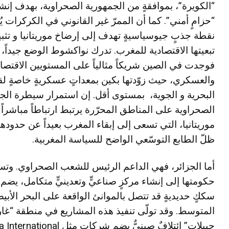
“الكويرة”، بموافقةٍ من الجمهورية الصحراوية، بهدف إنش
“حزامٍ أمني”. كما أن الممرّ غير القانوني في الكركرات يُ
نقطة جذبٍ جيوسياسيةٍ تهدف إلى إرضاخ موريتانيا و تثب
تبعيتها الاقتصادية للمغرب. تدرك نواكشوط الوضع جيداً،
فوجدت في الصين شريكاً مثالياً على المستويين الاقتصا
والعسكري، حيث زوّدتها بكين بمعداتٍ عسكريةٍ خاصةٍ لقو
البحرية و الجوية، بمستوى أقل. إن استمرار سيطرة الج
الصحراوية على المناطق المحرّرة يرتبط ارتباطاً مباشراً 
موريتانيا، التي تسعى إلى إبقاء المغرب بعيداً عن حدوده
ظلّ الطابع التوسّعي الواضح للسياسة المغربية.
أما الجزائر، فهي الداعم الرئيس للشعب الصحراوي. وت
حكومتها إلى إنشاء مركزٍ صناعيٍّ وتعدينيٍّ متكامل، يضم
سككٍ حديديةٍ قد تتصل بالموانئ الواقعة على البحر الأبي
المتوسط. وقد تولّى تنفيذ هذه المشاريع في منطقة “غار
جبيلات” ائتلافٌ صينيٌّ يضم شركاتٍ مثل ional