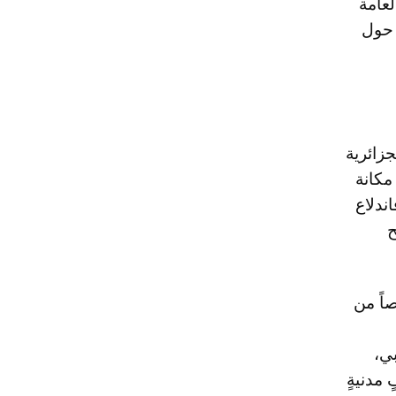
لعامة
 حول
جزائرية
مكانة
ندلاع
ح
اً من
ي،
مدنيةٍ