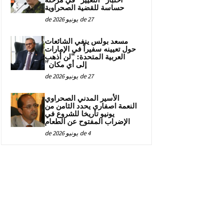
اختبار “التغيير” في مرحلة
حساسة للقضية الصحراوية
27 de يونيو de 2026
مسعد بولس ينفي الشائعات
حول تعيينه سفيراً في الإمارات
العربية المتحدة: “لن أذهب
إلى أي مكان”
27 de يونيو de 2026
الأسير المدني الصحراوي
النعمة اصفاري يحدد الثامن من
يونيو تاريخا للشروع في
الإضراب المفتوح عن الطعام
4 de يونيو de 2026