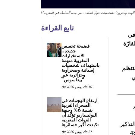
 الهمة وآخرون”: شخصيات حول الملك .. من بيده السلطة في المغرب؟!
تابع القراءة
في
قارّة
فضيحة تجسس
جديدة..
الاستخبارات
المغربية متهمة
باستهداف شخصيات
منتظم
إسبانية وصحراوية
وجزائرية عبر
ي
“بيغاسوس”
16 de يوليو de 2026
ارتفاع الهجمات في
الصحراء الغربية
د
بنسبة 6% وجبهة
البوليساريو تؤكد أن
القوات المغربية
تذكير
تكبدت أكبر خسائرها
قراريها رقم 48/46
27 de يونيو de 2026