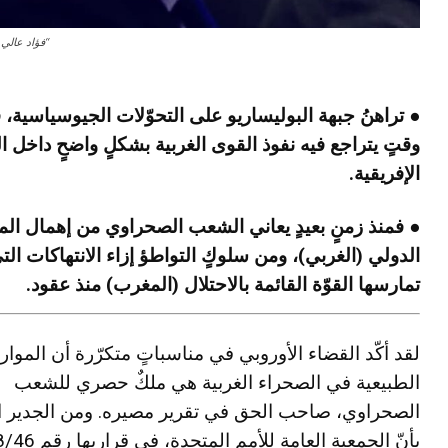
“فؤاد عالي
● تراهنُ جبهة البوليساريو على التحوّلات الجيوسياسية، 
وقتٍ يتراجع فيه نفوذ القوى الغربية بشكلٍ واضحٍ داخل ال
الإفريقية.
● فمنذ زمنٍ بعيدٍ يعاني الشعب الصحراوي من إهمال ال
الدولي (الغربي)، ومن سلوكٍ التواطؤ إزاء الانتهاكات الت
تمارسها القوّة القائمة بالاحتلال (المغرب) منذ عقود.
لقد أكّد القضاء الأوروبي في مناسباتٍ متكرّرة أن الموار
الطبيعية في الصحراء الغربية هي ملكٌ حصري للشعب
الصحراوي، صاحب الحق في تقرير مصيره. ومن الجدير ال
بأنّ الجمعية العامة للأمم المتحدة، في 