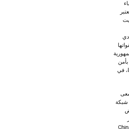
اء
عتبر
يت
دي
اتها
مهورية
بأمن
ا، في
سعى
 شبكة
ض
China Internat