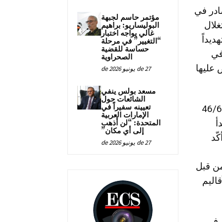
الأول/ديسمبر 1992، و 49/40 الصادر في
مؤتمر حاسم لجبهة
استغلال
البوليساريو: براهيم
غالي يواجه اختبار
ديداً
“التغيير” في مرحلة
حساسة للقضية
في
الصحراوية
 عليها
27 de يونيو de 2026
مسعد بولس ينفي
الشائعات حول
تعيينه سفيراً في
قانوني لهذه المسألة، فيتمثّل في القرار 46/64
الإمارات العربية
أ
المتحدة: “لن أذهب
إلى أي مكان”
ّد
27 de يونيو de 2026
من قبل
قاليم
 في