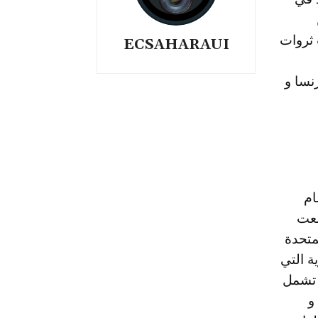
 ثروات
ECSAHARAUI
نسا و
ام
لعت
لمتحدة
ة التي
 تشمل
و