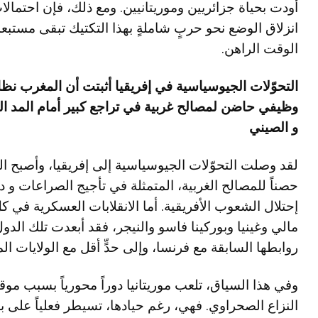
أودت بحياة جزائريين وموريتانيين. ومع ذلك، فإن احتمالا
انزلاق الوضع نحو حربٍ شاملةٍ بهذا التكتيك تبقى مستبع
الوقت الراهن.
التحوّلات الجيوسياسية في إفريقيا أثبتت أن المغرب نظا
وظيفي حاضن لمصالح غربية في تراجع كبير أمام المد ا
و الصيني
لقد وصلت التحوّلات الجيوسياسية إلى إفريقيا، وأصبح ا
حصناً للمصالح الغربية، المتمثلة في تأجيج الصراعات و 
إحتلال الشعوب الأفريقية. أما الانقلابات العسكرية في ك
مالي وغينيا وبوركينا فاسو والنيجر، فقد أبعدت تلك الدو
روابطها السابقة مع فرنسا، وإلى حدٍّ أقل مع الولايات ال
وفي هذا السياق، تلعب موريتانيا دوراً محورياً بسبب موق
النزاع الصحراوي. فهي، رغم حيادها، تسيطر فعلياً على ب