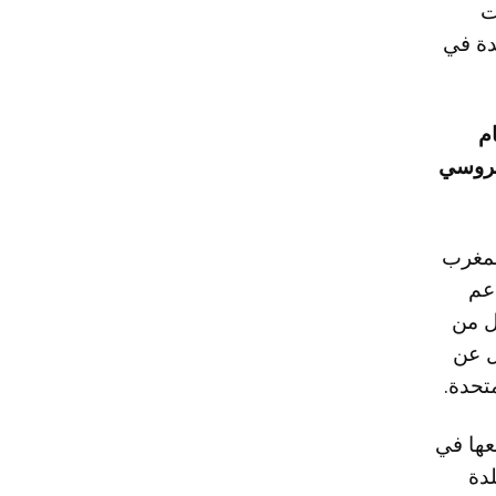
ت
دة في
م
لروسي
لمغرب
دعم
ل من
ل عن
متحدة.
عها في
لدة