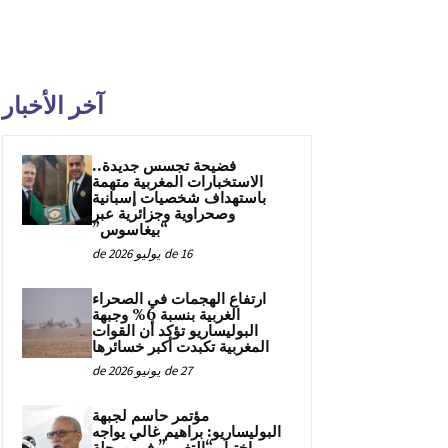
آخر الأخبار
فضيحة تجسس جديدة..
الاستخبارات المغربية متهمة
باستهداف شخصيات إسبانية
وصحراوية وجزائرية عبر
“بيغاسوس”
16 de يوليو de 2026
ارتفاع الهجمات في الصحراء
الغربية بنسبة 6% وجبهة
البوليساريو تؤكد أن القوات
المغربية تكبدت أكبر خسائرها
27 de يونيو de 2026
مؤتمر حاسم لجبهة
البوليساريو: براهيم غالي يواجه