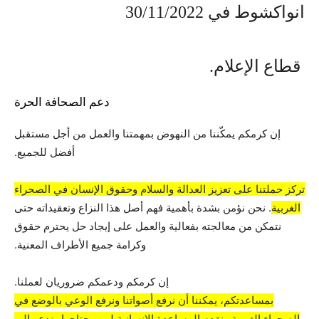
انواكشوط في 30/11/2022
قطاع الإعلام.
دعم الصحافة الحرة
إن كرمكم يمكّننا من النهوض بمهمتنا والعمل من أجل مستقبل
أفضل للجميع.
تركز حملتنا على تعزيز العدالة والسلام وحقوق الإنسان في الصحراء
الغربية
. نحن نؤمن بشدة بأهمية فهم أصل هذا النزاع وتعقيداته حتى
نتمكن من معالجته بفعالية والعمل على إيجاد حل يحترم حقوق
وكرامة جميع الأطراف المعنية.
إن كرمكم ودعمكم ضروريان لعملنا.
بمساعدتكم، يمكننا أن نرفع أصواتنا ونرفع الوعي بالوضع في
الصحراء الغربية ونقدم المساعدة الإنسانية لمن يحتاجها وندعو إلى