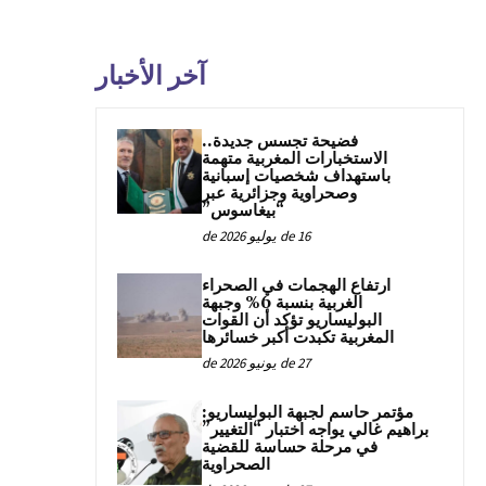
آخر الأخبار
فضيحة تجسس جديدة..
الاستخبارات المغربية متهمة
باستهداف شخصيات إسبانية
وصحراوية وجزائرية عبر
“بيغاسوس”
16 de يوليو de 2026
ارتفاع الهجمات في الصحراء
الغربية بنسبة 6% وجبهة
البوليساريو تؤكد أن القوات
المغربية تكبدت أكبر خسائرها
27 de يونيو de 2026
مؤتمر حاسم لجبهة البوليساريو:
براهيم غالي يواجه اختبار “التغيير”
في مرحلة حساسة للقضية
الصحراوية