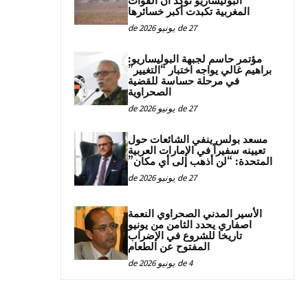
البوليساريو تؤكد أن القوات
المغربية تكبدت أكبر خسائرها
27 de يونيو de 2026
مؤتمر حاسم لجبهة البوليساريو:
براهيم غالي يواجه اختبار “التغيير”
في مرحلة حساسة للقضية
الصحراوية
27 de يونيو de 2026
مسعد بولس ينفي الشائعات حول
تعيينه سفيراً في الإمارات العربية
المتحدة: “لن أذهب إلى أي مكان”
27 de يونيو de 2026
الأسير المدني الصحراوي النعمة
اصفاري يحدد الثامن من يونيو
تاريخا للشروع في الإضراب
المفتوح عن الطعام
4 de يونيو de 2026