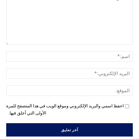
التع
اسم
البري
الإل
المو
احفظ اسمي والبريد الإلكتروني وموقع الويب في هذا المتصفح للمرة
الأولى التي أعلق فيها.