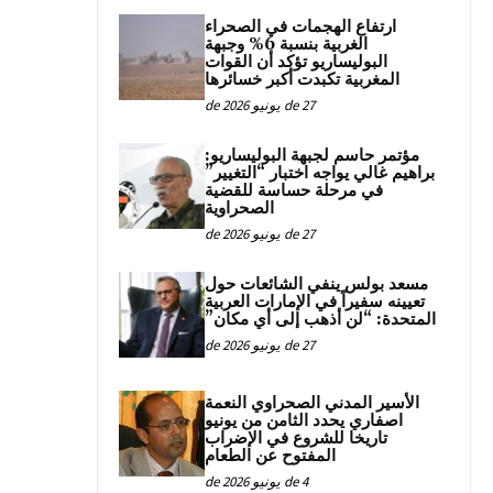
ارتفاع الهجمات في الصحراء
الغربية بنسبة 6% وجبهة
البوليساريو تؤكد أن القوات
المغربية تكبدت أكبر خسائرها
27 de يونيو de 2026
مؤتمر حاسم لجبهة البوليساريو:
براهيم غالي يواجه اختبار “التغيير”
في مرحلة حساسة للقضية
الصحراوية
27 de يونيو de 2026
مسعد بولس ينفي الشائعات حول
تعيينه سفيراً في الإمارات العربية
المتحدة: “لن أذهب إلى أي مكان”
27 de يونيو de 2026
الأسير المدني الصحراوي النعمة
اصفاري يحدد الثامن من يونيو
تاريخا للشروع في الإضراب
المفتوح عن الطعام
4 de يونيو de 2026