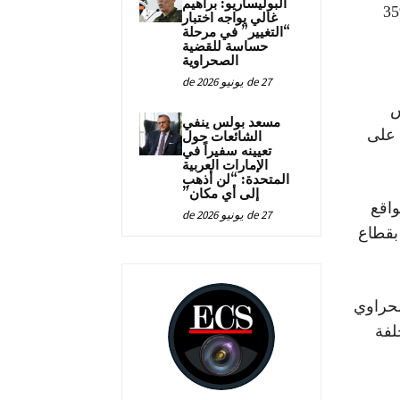
البوليساريو: براهيم
 والمحبس، حسب البلاغ العسكري رقم 359
غالي يواجه اختبار
“التغيير” في مرحلة
حساسة للقضية
الصحراوية
27 de يونيو de 2026
س
مسعد بولس ينفي
 على
الشائعات حول
تعيينه سفيراً في
الإمارات العربية
المتحدة: “لن أذهب
إلى أي مكان”
واقع
27 de يونيو de 2026
بقطاع
حراوي
لفة