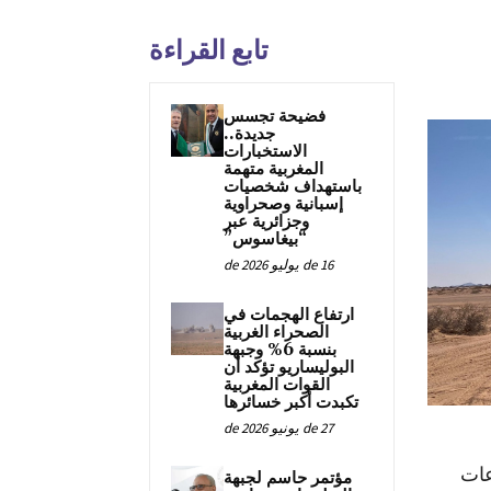
تابع القراءة
فضيحة تجسس
جديدة..
الاستخبارات
المغربية متهمة
باستهداف شخصيات
إسبانية وصحراوية
وجزائرية عبر
“بيغاسوس”
16 de يوليو de 2026
ارتفاع الهجمات في
الصحراء الغربية
بنسبة 6% وجبهة
البوليساريو تؤكد أن
القوات المغربية
تكبدت أكبر خسائرها
27 de يونيو de 2026
عات
مؤتمر حاسم لجبهة