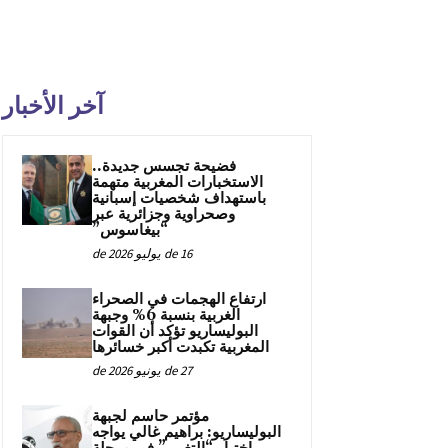
آخر الأخبار
فضيحة تجسس جديدة..
الاستخبارات المغربية متهمة
باستهداف شخصيات إسبانية
وصحراوية وجزائرية عبر
“بيغاسوس”
16 de يوليو de 2026
ارتفاع الهجمات في الصحراء
الغربية بنسبة 6% وجبهة
البوليساريو تؤكد أن القوات
المغربية تكبدت أكبر خسائرها
27 de يونيو de 2026
مؤتمر حاسم لجبهة
البوليساريو: براهيم غالي يواجه