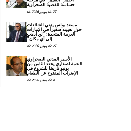
اختبار “التغيير” في مرحلة
حساسة للقضية الصحراوية
27 de يونيو de 2026
مسعد بولس ينفي الشائعات
حول تعيينه سفيراً في الإمارات
العربية المتحدة: “لن أذهب
إلى أي مكان”
27 de يونيو de 2026
الأسير المدني الصحراوي
النعمة اصفاري يحدد الثامن من
يونيو تاريخا للشروع في
الإضراب المفتوح عن الطعام
4 de يونيو de 2026