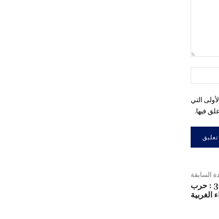
التعليق:
اسم:*
أولى التي
لق فيها.
دة السابقة
البلاغ العسكري 376 : حرب
 الغربية