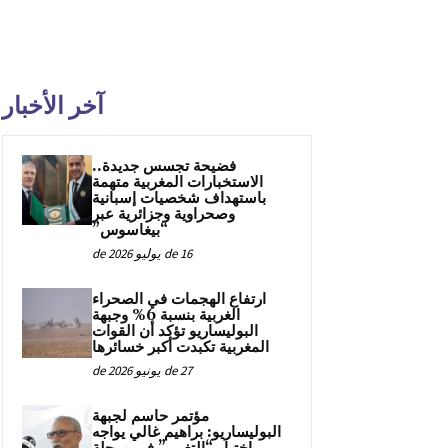
آخر الأخبار
فضيحة تجسس جديدة..
الاستخبارات المغربية متهمة
باستهداف شخصيات إسبانية
وصحراوية وجزائرية عبر
“بيغاسوس”
16 de يوليو de 2026
ارتفاع الهجمات في الصحراء
الغربية بنسبة 6% وجبهة
البوليساريو تؤكد أن القوات
المغربية تكبدت أكبر خسائرها
27 de يونيو de 2026
مؤتمر حاسم لجبهة
البوليساريو: براهيم غالي يواجه