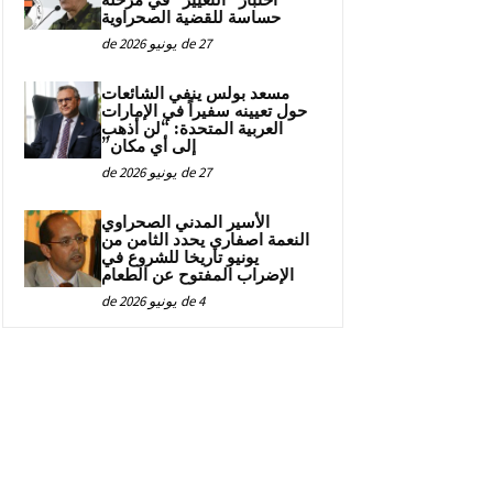
اختبار “التغيير” في مرحلة
حساسة للقضية الصحراوية
27 de يونيو de 2026
مسعد بولس ينفي الشائعات
حول تعيينه سفيراً في الإمارات
العربية المتحدة: “لن أذهب
إلى أي مكان”
27 de يونيو de 2026
الأسير المدني الصحراوي
النعمة اصفاري يحدد الثامن من
يونيو تاريخا للشروع في
الإضراب المفتوح عن الطعام
4 de يونيو de 2026