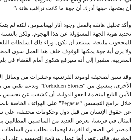
أن يفتحها، حينها أدرك أن جهة ما كانت تراقب هاتف”
وأكد تحليل هاتفه بالفعل وجود آثار لبيغاسوس، لكنه لم يت
تحديد هوية الجهة المسؤولة عن هذا الهجوم، ولكن بالنسبة
للمحجوب مليحة، سيبتعد أن تكون وراء ذلك السلطات البلجي
ولا يرى أية جهة يمكنها الوقوف خلف هذا العمل سوى المخ
المغربية، مشيرا إلى أنه سيرفع شكوى أمام القضاء في بلجي
وقد سبق لصحيفة لوموند الفرنسية وعشرات من وسائل الإ
الأخرى، بتنسيق من “Forbidden Stories” وبدعم ت
الأمن التابع لمنظمة العفو الدولية، أن كشفت عن تجسس 
خلال برامج التجسس “Pegasus” على الهواتف الخاصة
عن حقوق الإنسان من قبل دول وحكومات مختلفة، على س
المثال في فرنسا، تعرض العديد من المناضلين المطالبين بت
المصير في الصحراء الغربية لهجمات بطلب من السلطات
المغربية، فالتي تنفي أنها عميل لبرنامج التجسس، على الر