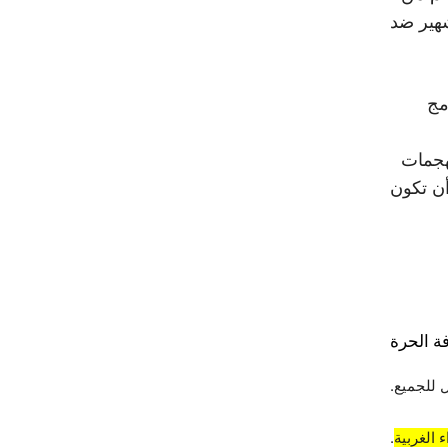
شهير ضد
مج
هجمات
أن تكون
ة الحرة
 للجميع.
 الغربية
.