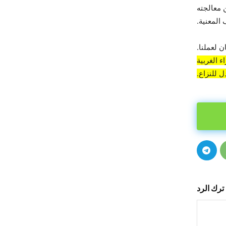
 معالجته
المعنية.
 لعملنا.
 الغربية
 للنزاع.
ترك الرد