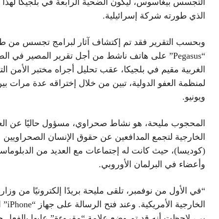
التجسس بيغاسوس، ليكون الضحية الرابعة في بلجيكا لهذا ا
الذي طورته شركة إسرائيلية.
وبحسب التقرير فقد تم إكتشاف آثار لبرامج تجسس من ط
“Pegasus” على هاتف ناشط من أجل تقرير المصير في ال
الغربية مقيم في بلجيكا، عقب تحليل أجراه مختبر الأمن التا
لمنظمة العفو الدولية، تبين من خلال إختراقه عدة مرات بين 
ويونيو.
المحجوب مليحة، هو نشاط صحراوي، مسؤول حاليًا عن الع
الخارجية لتجمع المدافعين عن حقوق الإنسان الصحراويين
(كوديسا)، حيث كانت له إجتماعات مع العديد من الدبلوماس
وأعضاء في البرلمان الأوروبي.
“في الأول من نوفمبر، تلقى مليحة بريدًا إلكترونيًا من وزار
الخارجية الأمري
بي، لاحظت أنه قد تم وضع علامة “مقروءة” عليها بالفعل 