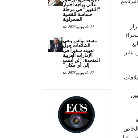
لبرنامج
غالي يواجه اختبار
“التغيير” في مرحلة
حساسة للقضية
الصحراوية
راز
27 de يونيو de 2026
صحراء
مسعد بولس ينفي
بع
الشائعات حول
تعيينه سفيراً في
يناير
الإمارات العربية
المتحدة: “لن أذهب
إلى أي مكان”
27 de يونيو de 2026
لاقات
يين
ة
كية. وعند فتح الرسالة على جهاز “iPhone” الخاص
حتى قبل