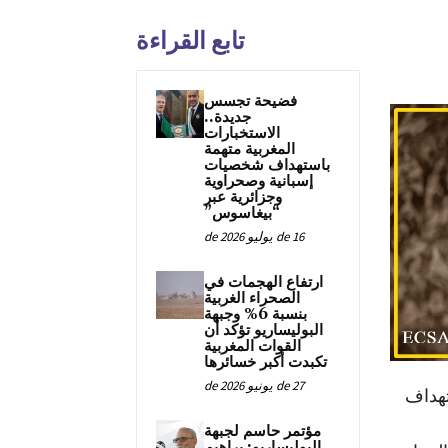
تابع القراءة
فضيحة تجسس
جديدة..
الاستخبارات
المغربية متهمة
باستهداف شخصيات
إسبانية وصحراوية
وجزائرية عبر
“بيغاسوس”
16 de يوليو de 2026
ارتفاع الهجمات في
الصحراء الغربية
بنسبة 6% وجبهة
البوليساريو تؤكد أن
القوات المغربية
تكبدت أكبر خسائرها
27 de يونيو de 2026
تهداف
مؤتمر حاسم لجبهة
البوليساريو: براهيم