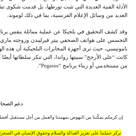
الأدلة الفنية العديدة التي تثبت تورطها، بل قدمت شكوى ت
العديد من وسائل الإعلام الفرنسية، بما في ذلك لوموند.
وقد كشف التحقيق في بلجيكا عن عملية مماثلة بنفس برنا
التجسس على هواتف الصحفي بيتر فيرليندن وزوجته ماري
باموتيسي، حيث ترى أجهزة المخابرات البلجيكية أن هذه ال
كانت “على الأرجح” سببتها رواندا، التي تنكر سلطاتها أيضًا 
من مستخدمي أو زبناء برنامج “Pegasus”.
دعم الصحاف
إن كرمكم يمكّننا من النهوض بمهمتنا والعمل من أجل مستقبل أفضل
تركز حملتنا على تعزيز العدالة والسلام وحقوق الإنسان في الصحراء