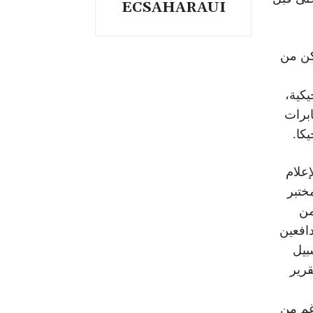
ECSAHARAUI
مكن من
كية،
ابرات
كا.
علام
قني من مختبر
من
 بالمدافعين
بيل
قرير
غم من