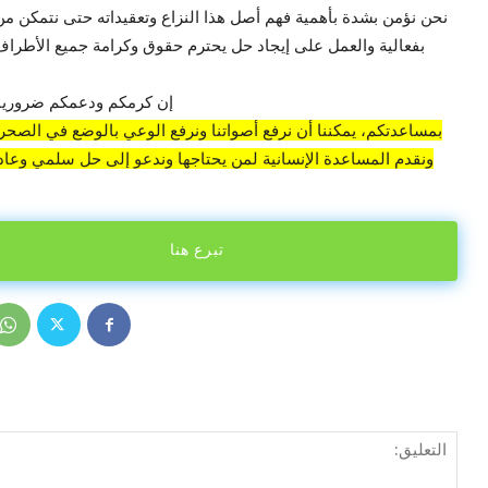
نحن نؤمن بشدة بأهمية فهم أصل هذا النزاع وتعقيداته حتى نتمكن من
بفعالية والعمل على إيجاد حل يحترم حقوق وكرامة جميع الأطراف 
إن كرمكم ودعمكم ضروريان
بمساعدتكم، يمكننا أن نرفع أصواتنا ونرفع الوعي بالوضع في الصحراء
ونقدم المساعدة الإنسانية لمن يحتاجها وندعو إلى حل سلمي وعادل
تبرع هنا