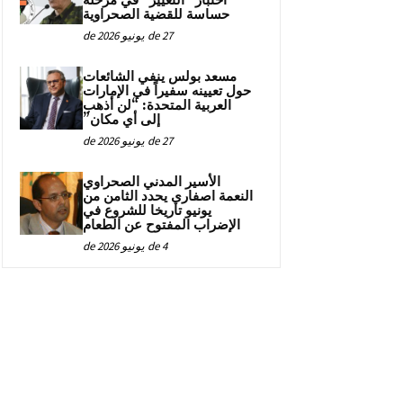
اختبار “التغيير” في مرحلة
حساسة للقضية الصحراوية
27 de يونيو de 2026
مسعد بولس ينفي الشائعات
حول تعيينه سفيراً في الإمارات
العربية المتحدة: “لن أذهب
إلى أي مكان”
27 de يونيو de 2026
الأسير المدني الصحراوي
النعمة اصفاري يحدد الثامن من
يونيو تاريخا للشروع في
الإضراب المفتوح عن الطعام
4 de يونيو de 2026