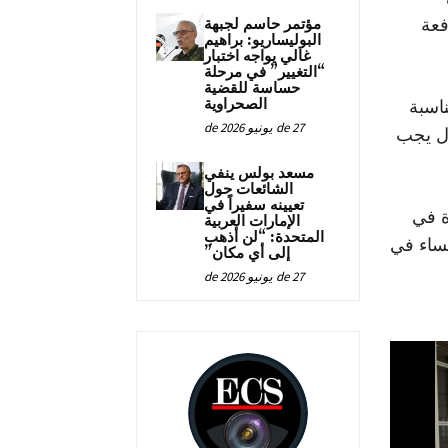
مؤتمر حاسم لجبهة
فعة
البوليساريو: براهيم
غالي يواجه اختبار
“التغيير” في مرحلة
حساسة للقضية
الصحراوية
اسبة
27 de يونيو de 2026
ال يجب
مسعد بولس ينفي
الشائعات حول
تعيينه سفيراً في
ة في
الإمارات العربية
المتحدة: “لن أذهب
نساء في
إلى أي مكان”
27 de يونيو de 2026