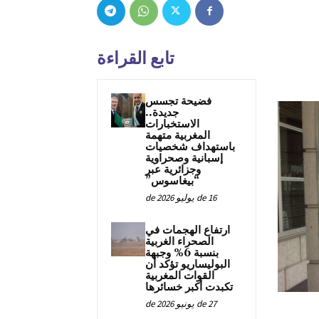
تابع القراءة
فضيحة تجسس
جديدة..
الاستخبارات
المغربية متهمة
باستهداف شخصيات
إسبانية وصحراوية
وجزائرية عبر
“بيغاسوس”
16 de يوليو de 2026
ارتفاع الهجمات في
الصحراء الغربية
بنسبة 6% وجبهة
البوليساريو تؤكد أن
القوات المغربية
تكبدت أكبر خسائرها
27 de يونيو de 2026