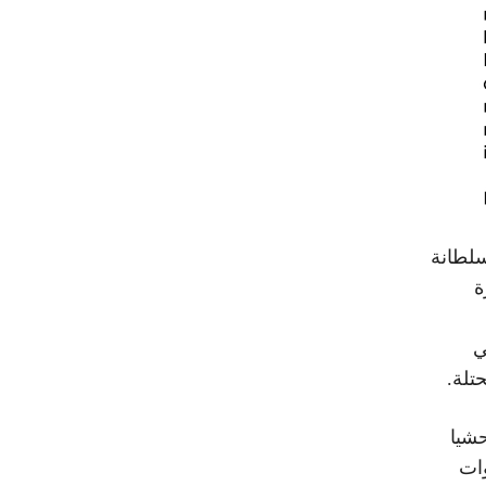
سلطانة
ة
ي
تلة.
حشيا
ات