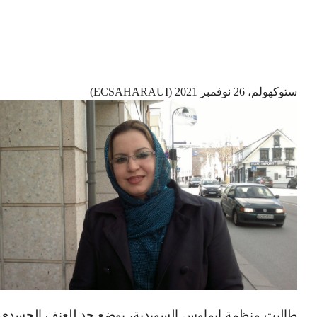
ستوكهولم، 26 نوفمبر 2021 (ECSAHARAUI)
طالبت منظمة إيماوس السويدية، بوضع حد للعنف الجسدي