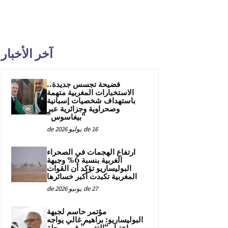
آخر الأخبار
فضيحة تجسس جديدة..
الاستخبارات المغربية متهمة
باستهداف شخصيات إسبانية
وصحراوية وجزائرية عبر
“بيغاسوس”
16 de يوليو de 2026
ارتفاع الهجمات في الصحراء
الغربية بنسبة 6% وجبهة
البوليساريو تؤكد أن القوات
المغربية تكبدت أكبر خسائرها
27 de يونيو de 2026
مؤتمر حاسم لجبهة
البوليساريو: براهيم غالي يواجه