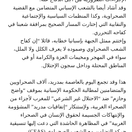
وقد أشاد أيضا بالشعب الإسباني المتضامن مع القضية
الصحراوية، وكذا المنظمات السياسية والإجتماعية
والنقابية التي إختارت المسار الصحيح بمرافقة شعبنا في
كفاحه التحرري.
وإختتم ممثل الجبهة بإسبانيا خطابه، قائلا “إن كفاح
الشعب الصحراوي وصموده لا يعرف الكلل ولا الملل،
سواء في المهجر ومخيمات العزة والكرامة أو في
المناطق المحتلة وداخل سجون الإحتلال.
هذا وقد تجمع اليوم بالعاصمة بمدريد، آلاف الصحراويين
والمتضامنين لمطالبة الحكومة الإسبانية بموقف “واضح
وحازم” ضد “الاحتلال غير الشرعي” للمغرب لأجزاء من
الصحراء الغربية،
ولإستنكار “إتفاقيات مدريد” المشؤومة
والإنتهاكات الجسيمة لحقوق الإنسان في الصحراء
الغربية”
في المظاهرة
الحاشدة
التي دعت إليها تنسيقية
حركة التضامن مع الشعب الصحراوي (CEAS).