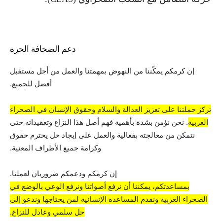
دعم الصحافة الحرة
إن كرمكم يمكّننا من النهوض بمهمتنا والعمل من أجل مستقبل
أفضل للجميع.
تركز حملتنا على تعزيز العدالة والسلام وحقوق الإنسان في الصحراء
الغربية
. نحن نؤمن بشدة بأهمية فهم أصل هذا النزاع وتعقيداته حتى
نتمكن من معالجته بفعالية والعمل على إيجاد حل يحترم حقوق
وكرامة جميع الأطراف المعنية.
إن كرمكم ودعمكم ضروريان لعملنا.
بمساعدتكم، يمكننا أن نرفع أصواتنا ونرفع الوعي بالوضع في
الصحراء الغربية ونقدم المساعدة الإنسانية لمن يحتاجها وندعو إلى
حل سلمي وعادل للنزاع.