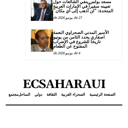
مسعد بولس ينفي الشائعات حول
تعيينه سفيراً في الإمارات العربية
المتحدة: “لن أذهب إلى أي مكان”
27 de يونيو de 2026
الأسير المدني الصحراوي النعمة
اصفاري يحدد الثامن من يونيو
تاريخا للشروع في الإضراب
المفتوح عن الطعام
4 de يونيو de 2026
ECSAHARAUI
الصفحة الرئيسية
الصحراء الغربية
الثقافة
دولي
الساحل
مجتمع