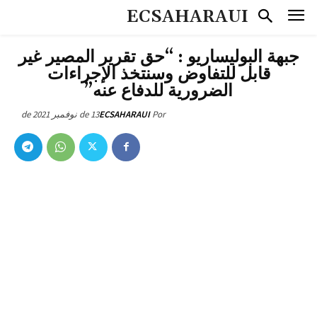
ECSAHARAUI
جبهة البوليساريو : “حق تقرير المصير غير
قابل للتفاوض وسنتخذ الإجراءات
الضرورية للدفاع عنه”
13 de نوفمبر de 2021
ECSAHARAUI
Por