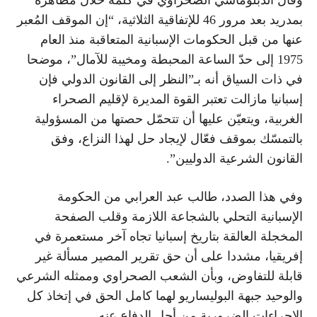
وقال الدبلوماسي الصحراوي في كلمة خلال مظاهرة
بمدريد بعد مرور 46 للإتفاقية الثلاثية، “إن الموقف المُعبر
عنها من قبل الحكومات الإسبانية المتعاقبة منذ العام
1975 إلى حدّ الساعة المحبطة ومخيبة للآمال”، موضحا
في ذات السياق أنه بـ”النظر إلى القانون الدولي فإن
إسبانيا مازالت تعتبر القوة المديرة لإقليم الصحراء
الغربية، ويتعيّن عليها أن تتحمّل حصتها من المسؤولية
بالتمسّك بموقف فعّال لإيجاد حل لهذا النزاع، وفق
القانون الشرعية الدوليين”.
وفي هذا الصدد، طالب عبد العرابي من الحكومة
الإسبانية التحلي بالشجاعة اللازمة وقلب الصفحة
المخجلة العالقة بتاريخ إسبانيا تجاه آخر مستعمرة في
إفريقيا، مشددا على أن حق تقرير المصير مسألة غير
قابلة للتفاوض، وبأن الشعب الصحراوي وممثله الشرعي
والوحيد جبهة البوليساريو لهما كامل الحق في إتخاذ كل
الإجراءات الضرورية من أجل الدفاع عنه.