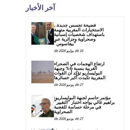
آخر الأخبار
فضيحة تجسس جديدة..
الاستخبارات المغربية متهمة
باستهداف شخصيات إسبانية
وصحراوية وجزائرية عبر
“بيغاسوس”
16 de يوليو de 2026
ارتفاع الهجمات في الصحراء
الغربية بنسبة 6% وجبهة
البوليساريو تؤكد أن القوات
المغربية تكبدت أكبر خسائرها
27 de يونيو de 2026
مؤتمر حاسم لجبهة البوليساريو:
براهيم غالي يواجه اختبار “التغيير”
في مرحلة حساسة للقضية
الصحراوية
27 de يونيو de 2026