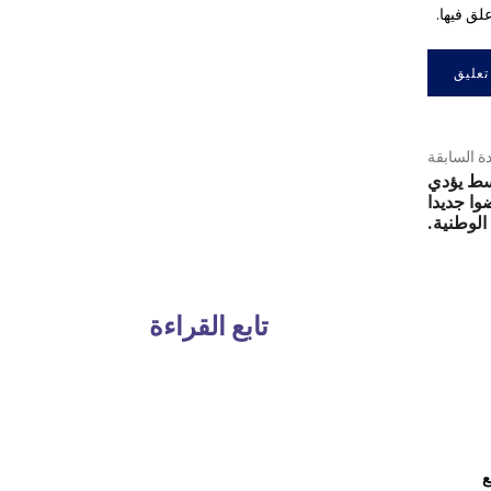
لق فيها.
دة السابقة
سط يؤدي
وا جديدا
الوطنية.
تابع القراءة
ع