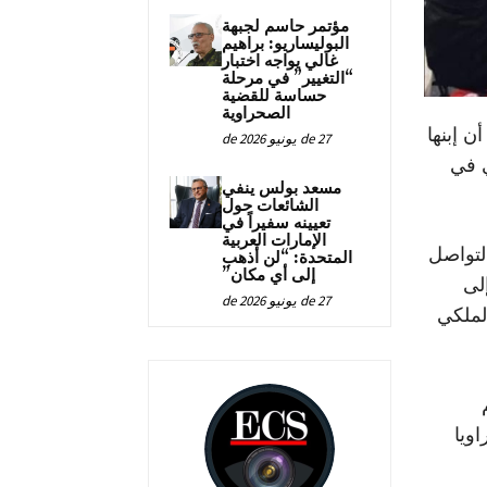
مؤتمر حاسم لجبهة
البوليساريو: براهيم
غالي يواجه اختبار
“التغيير” في مرحلة
حساسة للقضية
الصحراوية
ن إبنها
27 de يونيو de 2026
ي في
مسعد بولس ينفي
الشائعات حول
تعيينه سفيراً في
الإمارات العربية
لتواصل
المتحدة: “لن أذهب
إلى أي مكان”
لى
27 de يونيو de 2026
لملكي
ويا