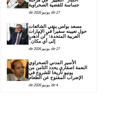
اختبار “التغيير” في مرحلة
حساسة للقضية الصحراوية
27 de يونيو de 2026
مسعد بولس ينفي الشائعات
حول تعيينه سفيراً في الإمارات
العربية المتحدة: “لن أذهب
إلى أي مكان”
27 de يونيو de 2026
الأسير المدني الصحراوي
النعمة اصفاري يحدد الثامن من
يونيو تاريخا للشروع في
الإضراب المفتوح عن الطعام
4 de يونيو de 2026