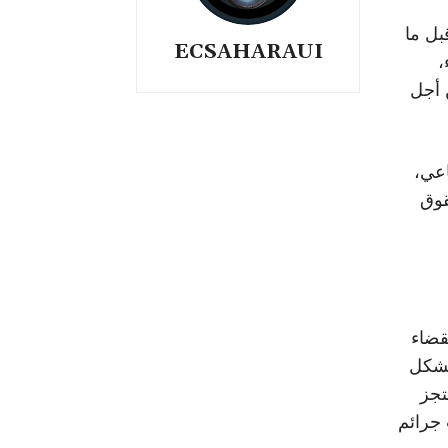
بل ما
ECSAHARAUI
،
 أجل
عي،
قوق
قضاء
 بشكل
تجز
 جرائم