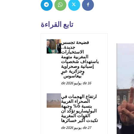
تابع القراءة
فضيحة تجسس
جديدة..
الاستخبارات
المغربية متهمة
باستهداف شخصيات
إسبانية وصحراوية
وجزائرية عبر
“بيغاسوس”
16 de يوليو de 2026
ارتفاع الهجمات في
الصحراء الغربية
بنسبة 6% وجبهة
البوليساريو تؤكد أن
القوات المغربية
تكبدت أكبر خسائرها
27 de يونيو de 2026