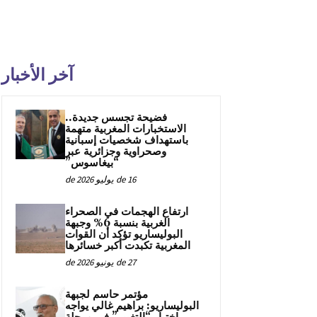
آخر الأخبار
فضيحة تجسس جديدة..
الاستخبارات المغربية متهمة
باستهداف شخصيات إسبانية
وصحراوية وجزائرية عبر
“بيغاسوس”
16 de يوليو de 2026
ارتفاع الهجمات في الصحراء
الغربية بنسبة 6% وجبهة
البوليساريو تؤكد أن القوات
المغربية تكبدت أكبر خسائرها
27 de يونيو de 2026
مؤتمر حاسم لجبهة
البوليساريو: براهيم غالي يواجه