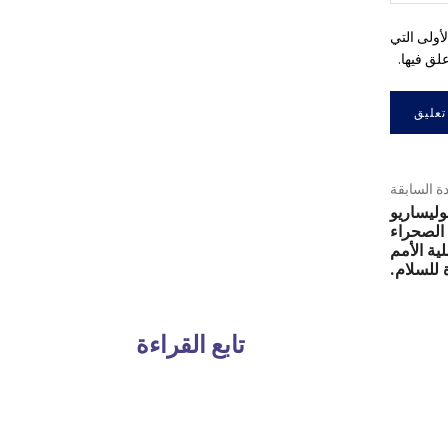
أولى التي
لق فيها.
دة السابقة
وليساريو
 الصحراء
ية الأمم
 للسلام.
تابع القراءة