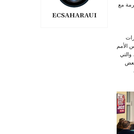
رمة مع
ECSAHARAUI
رات
س الأمم
والتي
بعض