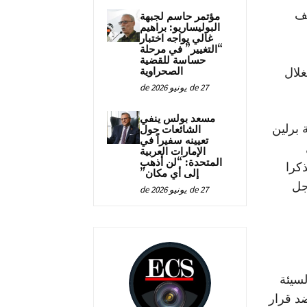
لف
مؤتمر حاسم لجبهة
البوليساريو: براهيم
غالي يواجه اختبار
“التغيير” في مرحلة
حساسة للقضية
الصحراوية
غلال
27 de يونيو de 2026
مسعد بولس ينفي
برلين
الشائعات حول
تعيينه سفيراً في
الإمارات العربية
المتحدة: “لن أذهب
ذكرا
إلى أي مكان”
جل
27 de يونيو de 2026
سيئة
ضد قرار