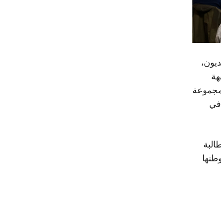
ديون،
هة
 مجموعة
في
البة
طنها