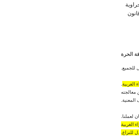
راوية
قانون
ة الحرة
 للجميع.
 الغربية
.
 معالجته
المعنية.
 لعملنا.
 الغربية
 للنزاع.