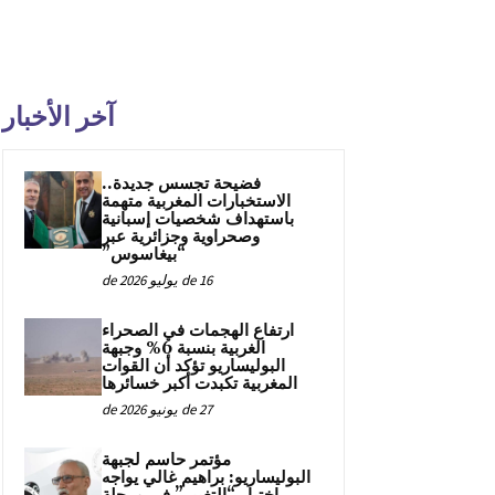
آخر الأخبار
فضيحة تجسس جديدة..
الاستخبارات المغربية متهمة
باستهداف شخصيات إسبانية
وصحراوية وجزائرية عبر
“بيغاسوس”
16 de يوليو de 2026
ارتفاع الهجمات في الصحراء
الغربية بنسبة 6% وجبهة
البوليساريو تؤكد أن القوات
المغربية تكبدت أكبر خسائرها
27 de يونيو de 2026
مؤتمر حاسم لجبهة
البوليساريو: براهيم غالي يواجه