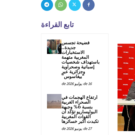
تابع القراءة
فضيحة تجسس
جديدة..
الاستخبارات
المغربية متهمة
باستهداف شخصيات
إسبانية وصحراوية
وجزائرية عبر
“بيغاسوس”
16 de يوليو de 2026
ارتفاع الهجمات في
الصحراء الغربية
بنسبة 6% وجبهة
البوليساريو تؤكد أن
القوات المغربية
تكبدت أكبر خسائرها
27 de يونيو de 2026