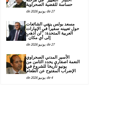
اختبار “التغيير” في مرحلة
حساسة للقضية الصحراوية
27 de يونيو de 2026
مسعد بولس ينفي الشائعات
حول تعيينه سفيراً في الإمارات
العربية المتحدة: “لن أذهب
إلى أي مكان”
27 de يونيو de 2026
الأسير المدني الصحراوي
النعمة اصفاري يحدد الثامن من
يونيو تاريخا للشروع في
الإضراب المفتوح عن الطعام
4 de يونيو de 2026