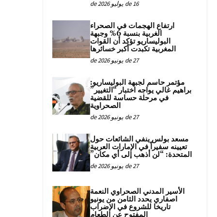
16 de يوليو de 2026
ارتفاع الهجمات في الصحراء
الغربية بنسبة 6% وجبهة
البوليساريو تؤكد أن القوات
المغربية تكبدت أكبر خسائرها
27 de يونيو de 2026
مؤتمر حاسم لجبهة البوليساريو:
براهيم غالي يواجه اختبار “التغيير”
في مرحلة حساسة للقضية
الصحراوية
27 de يونيو de 2026
مسعد بولس ينفي الشائعات حول
تعيينه سفيراً في الإمارات العربية
المتحدة: “لن أذهب إلى أي مكان”
27 de يونيو de 2026
الأسير المدني الصحراوي النعمة
اصفاري يحدد الثامن من يونيو
تاريخا للشروع في الإضراب
المفتوح عن الطعام