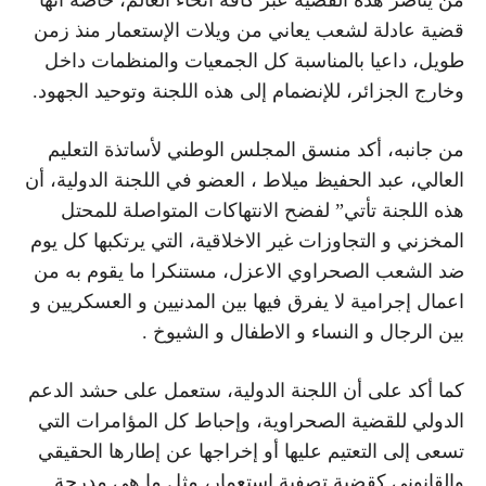
قضية عادلة لشعب يعاني من ويلات الإستعمار منذ زمن
طويل، داعيا بالمناسبة كل الجمعيات والمنظمات داخل
وخارج الجزائر، للإنضمام إلى هذه اللجنة وتوحيد الجهود.
من جانبه، أكد منسق المجلس الوطني لأساتذة التعليم
العالي، عبد الحفيظ ميلاط ، العضو في اللجنة الدولية، أن
هذه اللجنة تأتي” لفضح الانتهاكات المتواصلة للمحتل
المخزني و التجاوزات غير الاخلاقية، التي يرتكبها كل يوم
ضد الشعب الصحراوي الاعزل، مستنكرا ما يقوم به من
اعمال إجرامية لا يفرق فيها بين المدنيين و العسكريين و
بين الرجال و النساء و الاطفال و الشيوخ .
كما أكد على أن اللجنة الدولية، ستعمل على حشد الدعم
الدولي للقضية الصحراوية، وإحباط كل المؤامرات التي
تسعى إلى التعتيم عليها أو إخراجها عن إطارها الحقيقي
والقانوني كقضية تصفية إستعمار، مثل ما هي مدرجة